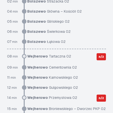
02
Bolszewo
Strażacka 02
min
04
Bolszewo
Główna – Kościół 02
min
05
Bolszewo
Glińskiego 02
min
06
Bolszewo
Świerkowa 02
min
07
Bolszewo
Łąkowa 02
min
08
Wejherowo
Tartaczna 02
min
n/ż
09
Wejherowo
Cementownia 02
min
11
Wejherowo
Karnowskiego 02
min
12
Wejherowo
Gulgowskiego 02
min
14
Wejherowo
Przemysłowa 02
min
n/ż
15
Wejherowo
Broniewskiego – Dworzec PKP 02
min