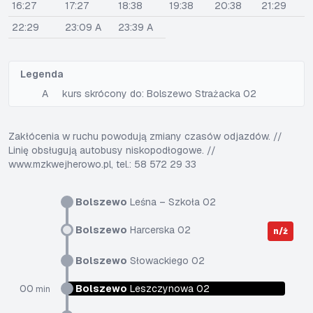
16:27
17:27
18:38
19:38
20:38
21:29
22:29
23:09 A
23:39 A
Legenda
A
kurs skrócony do: Bolszewo Strażacka 02
Zakłócenia w ruchu powodują zmiany czasów odjazdów. //
Linię obsługują autobusy niskopodłogowe. //
www.mzkwejherowo.pl, tel.: 58 572 29 33
Bolszewo
Leśna – Szkoła 02
Bolszewo
Harcerska 02
n/ż
Bolszewo
Słowackiego 02
00
Bolszewo
Leszczynowa 02
min