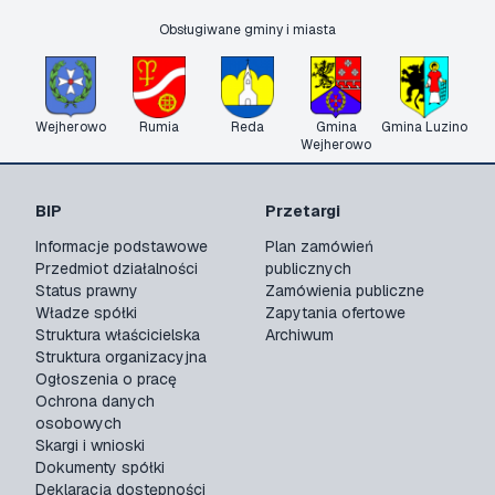
Obsługiwane gminy i miasta
Wejherowo
Rumia
Reda
Gmina
Gmina Luzino
Wejherowo
BIP
Przetargi
Informacje podstawowe
Plan zamówień
Przedmiot działalności
publicznych
Status prawny
Zamówienia publiczne
Władze spółki
Zapytania ofertowe
Struktura właścicielska
Archiwum
Struktura organizacyjna
Ogłoszenia o pracę
Ochrona danych
osobowych
Skargi i wnioski
Dokumenty spółki
Deklaracja dostępności