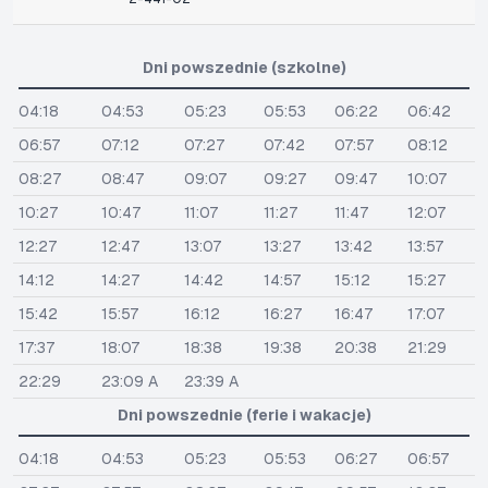
Dni powszednie (szkolne)
04:18
04:53
05:23
05:53
06:22
06:42
06:57
07:12
07:27
07:42
07:57
08:12
08:27
08:47
09:07
09:27
09:47
10:07
10:27
10:47
11:07
11:27
11:47
12:07
12:27
12:47
13:07
13:27
13:42
13:57
14:12
14:27
14:42
14:57
15:12
15:27
15:42
15:57
16:12
16:27
16:47
17:07
17:37
18:07
18:38
19:38
20:38
21:29
22:29
23:09 A
23:39 A
Dni powszednie (ferie i wakacje)
04:18
04:53
05:23
05:53
06:27
06:57