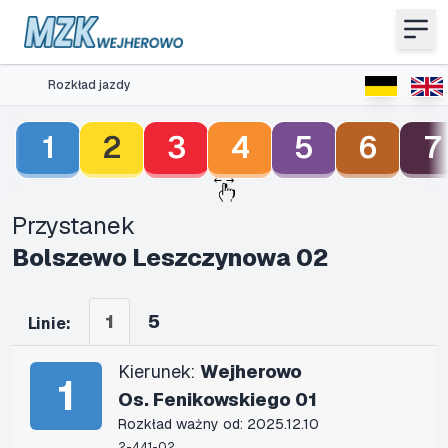
Rozkład jazdy
1
2
3
4
5
6
7
Przystanek
Bolszewo Leszczynowa 02
1
5
Linie:
Kierunek:
Wejherowo
1
Os. Fenikowskiego 01
Rozkład ważny od: 2025.12.10
2-441-02