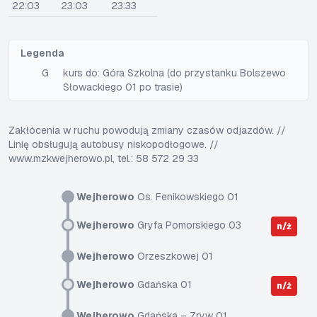
22:03
23:03
23:33
Legenda
G
kurs do: Góra Szkolna (do przystanku Bolszewo
Słowackiego 01 po trasie)
Zakłócenia w ruchu powodują zmiany czasów odjazdów. //
Linię obsługują autobusy niskopodłogowe. //
www.mzkwejherowo.pl, tel.: 58 572 29 33
Wejherowo
Os. Fenikowskiego 01
Wejherowo
Gryfa Pomorskiego 03
n/ż
Wejherowo
Orzeszkowej 01
Wejherowo
Gdańska 01
n/ż
Wejherowo
Gdańska – Zryw 01