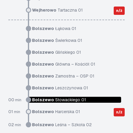
Wejherowo
Tartaczna 01
n/ż
Bolszewo
Łąkowa 01
Bolszewo
Świerkowa 01
Bolszewo
Glińskiego 01
Bolszewo
Główna – Kościół 01
Bolszewo
Zamostna – OSP 01
Bolszewo
Leszczynowa 01
00
Bolszewo
Słowackiego 01
min
01
Bolszewo
Harcerska 01
min
n/ż
02
Bolszewo
Leśna – Szkoła 02
min