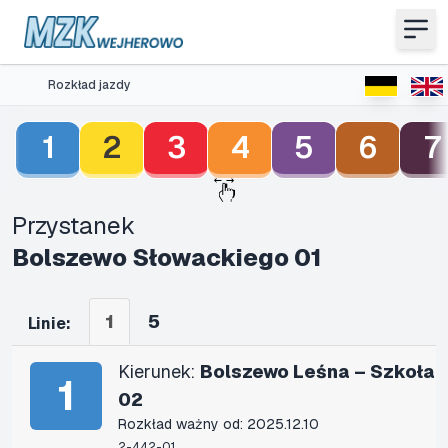
Rozkład jazdy
1
2
3
4
5
6
7
Przystanek
Bolszewo Słowackiego 01
1
5
Linie:
Kierunek:
Bolszewo Leśna – Szkoła
1
02
Rozkład ważny od: 2025.12.10
2-442-01