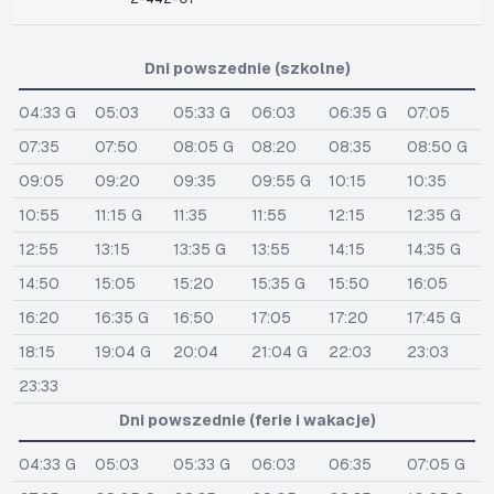
Dni powszednie (szkolne)
04:33 G
05:03
05:33 G
06:03
06:35 G
07:05
07:35
07:50
08:05 G
08:20
08:35
08:50 G
09:05
09:20
09:35
09:55 G
10:15
10:35
10:55
11:15 G
11:35
11:55
12:15
12:35 G
12:55
13:15
13:35 G
13:55
14:15
14:35 G
14:50
15:05
15:20
15:35 G
15:50
16:05
16:20
16:35 G
16:50
17:05
17:20
17:45 G
18:15
19:04 G
20:04
21:04 G
22:03
23:03
23:33
Dni powszednie (ferie i wakacje)
04:33 G
05:03
05:33 G
06:03
06:35
07:05 G