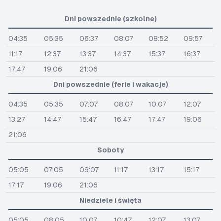
Dni powszednie (szkolne)
04:35
05:35
06:37
08:07
08:52
09:57
11:17
12:37
13:37
14:37
15:37
16:37
17:47
19:06
21:06
Dni powszednie (ferie i wakacje)
04:35
05:35
07:07
08:07
10:07
12:07
13:27
14:47
15:47
16:47
17:47
19:06
21:06
Soboty
05:05
07:05
09:07
11:17
13:17
15:17
17:17
19:06
21:06
Niedziele i święta
05:05
08:05
10:07
10:47
12:07
13:07