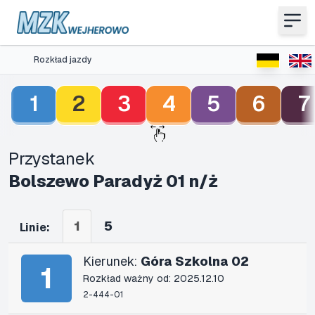
Rozkład jazdy
1
2
3
4
5
6
7
Przystanek
Bolszewo Paradyż 01 n/ż
1
5
Linie:
Kierunek:
Góra Szkolna 02
1
Rozkład ważny od: 2025.12.10
2-444-01