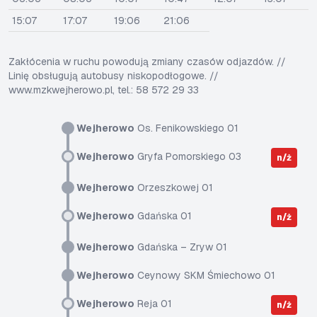
15:07
17:07
19:06
21:06
Zakłócenia w ruchu powodują zmiany czasów odjazdów. //
Linię obsługują autobusy niskopodłogowe. //
www.mzkwejherowo.pl, tel.: 58 572 29 33
Wejherowo
Os. Fenikowskiego 01
Wejherowo
Gryfa Pomorskiego 03
n/ż
Wejherowo
Orzeszkowej 01
Wejherowo
Gdańska 01
n/ż
Wejherowo
Gdańska – Zryw 01
Wejherowo
Ceynowy SKM Śmiechowo 01
Wejherowo
Reja 01
n/ż