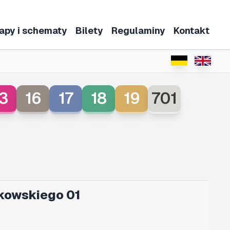
apy i schematy
Bilety
Regulaminy
Kontakt
3
16
17
18
19
701
kowskiego 01