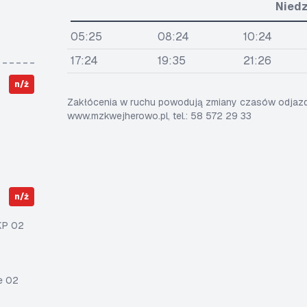
Niedz
05:25
08:24
10:24
17:24
19:35
21:26
n/ż
Zakłócenia w ruchu powodują zmiany czasów odjazdó
www.mzkwejherowo.pl, tel.: 58 572 29 33
n/ż
KP 02
e 02