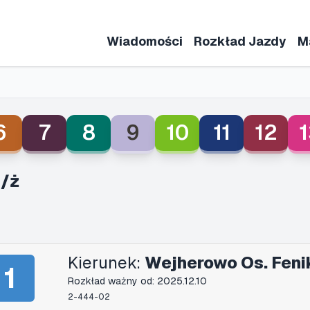
Wiadomości
Rozkład Jazdy
M
6
7
8
9
10
11
12
1
n/ż
Kierunek:
Wejherowo Os. Feni
1
Rozkład ważny od: 2025.12.10
2-444-02