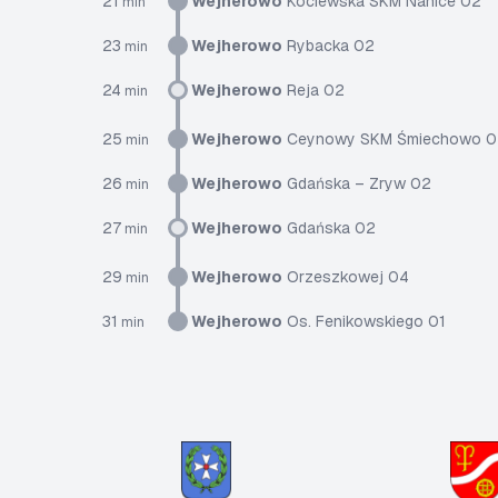
21
Wejherowo
Kociewska SKM Nanice 02
min
23
Wejherowo
Rybacka 02
min
24
Wejherowo
Reja 02
min
25
Wejherowo
Ceynowy SKM Śmiechowo 0
min
26
Wejherowo
Gdańska – Zryw 02
min
27
Wejherowo
Gdańska 02
min
29
Wejherowo
Orzeszkowej 04
min
31
Wejherowo
Os. Fenikowskiego 01
min