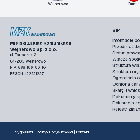
Wejherowo
Rumia
BIP
Informacje 
Miejski Zakład Komunikacji
Przedmiot dzi
Wejherowo Sp. z o.o.
Status prawn
ul. Tartaczna 2
Władze spółk
84-200 Wejherowo
Struktura wła
NIP: 588-199-99-10
Struktura org
REGON: 192631237
Ogłoszenia o
Ochrona dan
Skargi i wnios
Dokumenty sp
Deklaracja d
Rejestr zmia
Sygnalista
|
Polityka prywatności
|
Kontakt