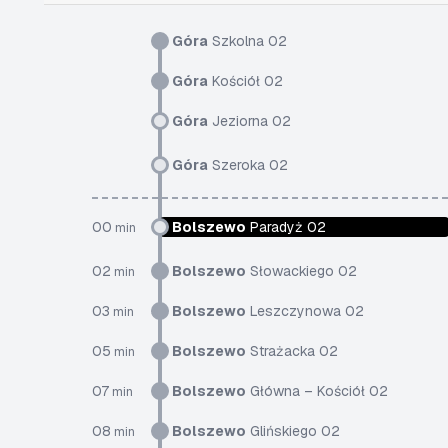
Góra
Szkolna 02
Góra
Kościół 02
Góra
Jeziorna 02
Góra
Szeroka 02
00
Bolszewo
Paradyż 02
min
02
Bolszewo
Słowackiego 02
min
03
Bolszewo
Leszczynowa 02
min
05
Bolszewo
Strażacka 02
min
07
Bolszewo
Główna – Kościół 02
min
08
Bolszewo
Glińskiego 02
min