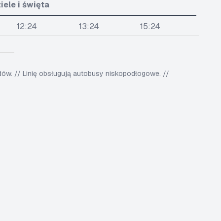
iele i święta
12:24
13:24
15:24
w. // Linię obsługują autobusy niskopodłogowe. //