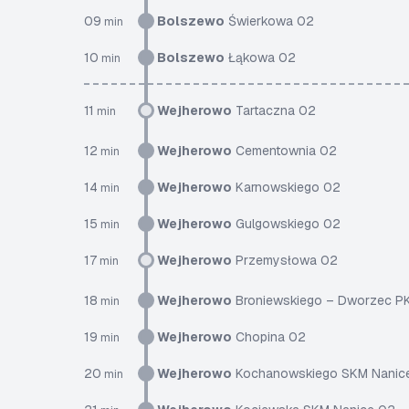
09
Bolszewo
Świerkowa 02
min
10
Bolszewo
Łąkowa 02
min
11
Wejherowo
Tartaczna 02
min
12
Wejherowo
Cementownia 02
min
14
Wejherowo
Karnowskiego 02
min
15
Wejherowo
Gulgowskiego 02
min
17
Wejherowo
Przemysłowa 02
min
18
Wejherowo
Broniewskiego – Dworzec P
min
19
Wejherowo
Chopina 02
min
20
Wejherowo
Kochanowskiego SKM Nanic
min