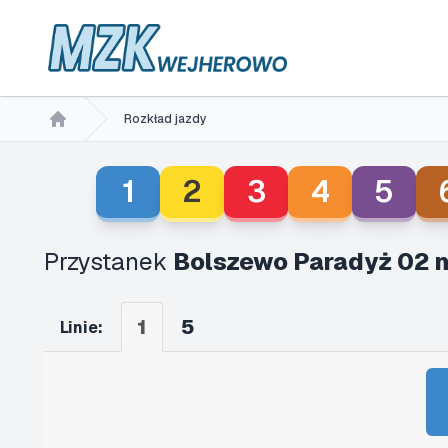
Rozkład jazdy
Home
1
2
3
4
5
Przystanek
Bolszewo Paradyż 02 
1
5
Linie: