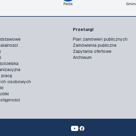
Reda
Gmin
Przetargi
podstawowe
Plan zamówień publicznych
ałalności
Zamówienia publiczne
y
Zapytania ofertowe
i
Archiwum
ścicielska
anizacyjna
 pracę
ych osobowych
ki
ółki
ostępności
n