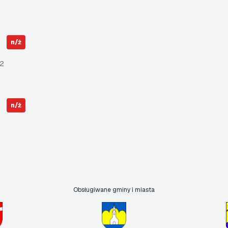
n/ż
2
n/ż
Obsługiwane gminy i miasta