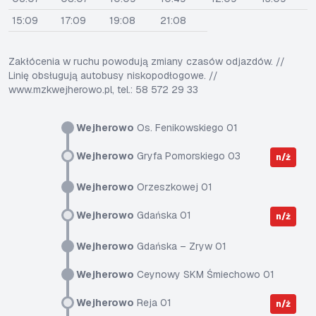
15:09
17:09
19:08
21:08
Zakłócenia w ruchu powodują zmiany czasów odjazdów. //
Linię obsługują autobusy niskopodłogowe. //
www.mzkwejherowo.pl, tel.: 58 572 29 33
Wejherowo
Os. Fenikowskiego 01
Wejherowo
Gryfa Pomorskiego 03
n/ż
Wejherowo
Orzeszkowej 01
Wejherowo
Gdańska 01
n/ż
Wejherowo
Gdańska – Zryw 01
Wejherowo
Ceynowy SKM Śmiechowo 01
Wejherowo
Reja 01
n/ż