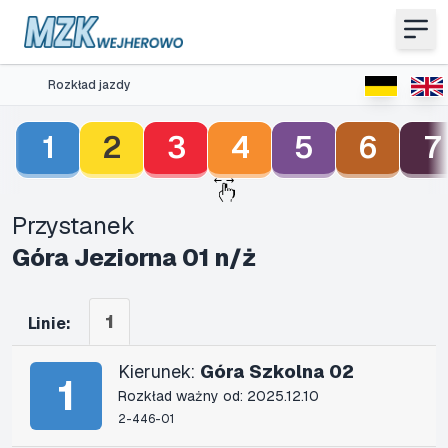
Rozkład jazdy
1
2
3
4
5
6
7
Przystanek
Góra Jeziorna 01 n/ż
1
Linie:
Kierunek:
Góra Szkolna 02
1
Rozkład ważny od: 2025.12.10
2-446-01