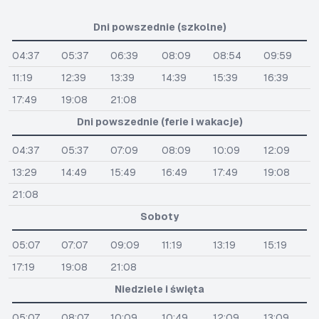
Dni powszednie (szkolne)
04:37
05:37
06:39
08:09
08:54
09:59
11:19
12:39
13:39
14:39
15:39
16:39
17:49
19:08
21:08
Dni powszednie (ferie i wakacje)
04:37
05:37
07:09
08:09
10:09
12:09
13:29
14:49
15:49
16:49
17:49
19:08
21:08
Soboty
05:07
07:07
09:09
11:19
13:19
15:19
17:19
19:08
21:08
Niedziele i święta
05:07
08:07
10:09
10:49
12:09
13:09