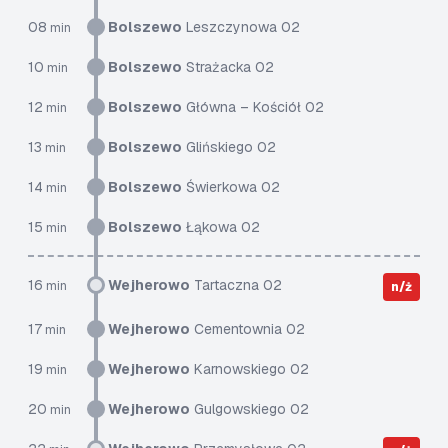
08
Bolszewo
Leszczynowa 02
min
10
Bolszewo
Strażacka 02
min
12
Bolszewo
Główna – Kościół 02
min
13
Bolszewo
Glińskiego 02
min
14
Bolszewo
Świerkowa 02
min
15
Bolszewo
Łąkowa 02
min
16
Wejherowo
Tartaczna 02
min
n/ż
17
Wejherowo
Cementownia 02
min
19
Wejherowo
Karnowskiego 02
min
20
Wejherowo
Gulgowskiego 02
min