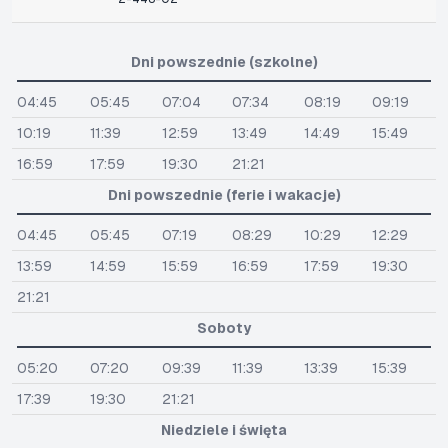
Dni powszednie (szkolne)
04:45
05:45
07:04
07:34
08:19
09:19
10:19
11:39
12:59
13:49
14:49
15:49
16:59
17:59
19:30
21:21
Dni powszednie (ferie i wakacje)
04:45
05:45
07:19
08:29
10:29
12:29
13:59
14:59
15:59
16:59
17:59
19:30
21:21
Soboty
05:20
07:20
09:39
11:39
13:39
15:39
17:39
19:30
21:21
Niedziele i święta