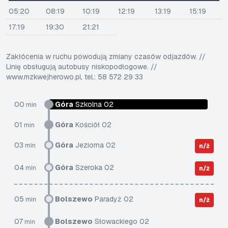
05:20
08:19
10:19
12:19
13:19
15:19
17:19
19:30
21:21
Zakłócenia w ruchu powodują zmiany czasów odjazdów. //
Linię obsługują autobusy niskopodłogowe. //
www.mzkwejherowo.pl, tel.: 58 572 29 33
00
Góra
Szkolna 02
min
01
Góra
Kościół 02
min
03
Góra
Jeziorna 02
min
n/ż
04
Góra
Szeroka 02
min
n/ż
05
Bolszewo
Paradyż 02
min
n/ż
07
Bolszewo
Słowackiego 02
min