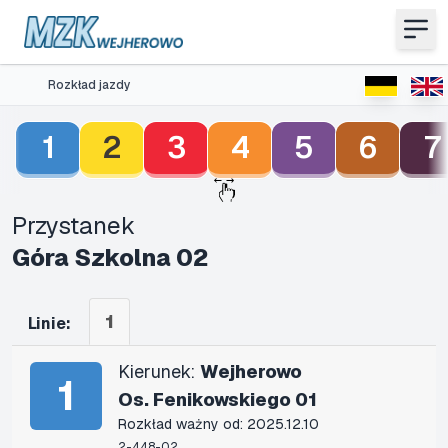
Rozkład jazdy
1
2
3
4
5
6
7
Przystanek
Góra Szkolna 02
1
Linie:
Kierunek:
Wejherowo
1
Os. Fenikowskiego 01
Rozkład ważny od: 2025.12.10
2-448-02