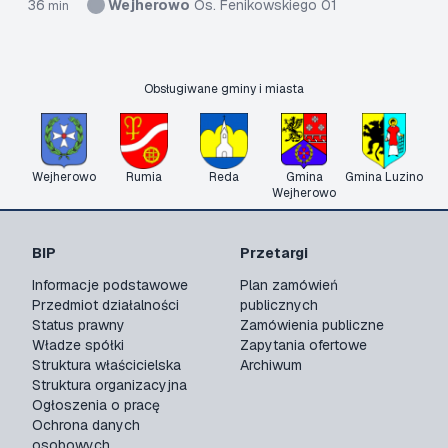
36
Wejherowo
Os. Fenikowskiego 01
min
Obsługiwane gminy i miasta
Wejherowo
Rumia
Reda
Gmina
Gmina Luzino
Wejherowo
BIP
Przetargi
Informacje podstawowe
Plan zamówień
Przedmiot działalności
publicznych
Status prawny
Zamówienia publiczne
Władze spółki
Zapytania ofertowe
Struktura właścicielska
Archiwum
Struktura organizacyjna
Ogłoszenia o pracę
Ochrona danych
osobowych