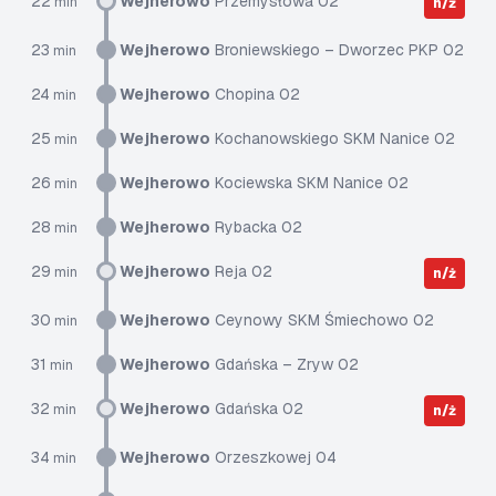
22
Wejherowo
Przemysłowa 02
min
n/ż
23
Wejherowo
Broniewskiego – Dworzec PKP 02
min
24
Wejherowo
Chopina 02
min
25
Wejherowo
Kochanowskiego SKM Nanice 02
min
26
Wejherowo
Kociewska SKM Nanice 02
min
28
Wejherowo
Rybacka 02
min
29
Wejherowo
Reja 02
min
n/ż
30
Wejherowo
Ceynowy SKM Śmiechowo 02
min
31
Wejherowo
Gdańska – Zryw 02
min
32
Wejherowo
Gdańska 02
min
n/ż
34
Wejherowo
Orzeszkowej 04
min