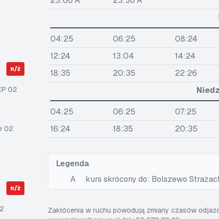
23:06 A
23:36 A
04:25
06:25
08:24
12:24
13:04
14:24
n/ż
18:35
20:35
22:26
KP 02
Niedz
04:25
06:25
07:25
16:24
18:35
20:35
e 02
Legenda
A
kurs skrócony do: Bolszewo Straża
n/ż
2
Zakłócenia w ruchu powodują zmiany czasów odjazdó