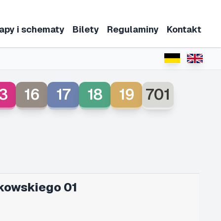
apy i schematy
Bilety
Regulaminy
Kontakt
3
16
17
18
19
701
kowskiego 01