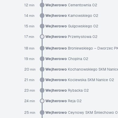
12
Wejherowo
Cementownia 02
min
14
Wejherowo
Karnowskiego 02
min
15
Wejherowo
Gulgowskiego 02
min
17
Wejherowo
Przemysłowa 02
min
18
Wejherowo
Broniewskiego – Dworzec P
min
19
Wejherowo
Chopina 02
min
20
Wejherowo
Kochanowskiego SKM Nanic
min
21
Wejherowo
Kociewska SKM Nanice 02
min
23
Wejherowo
Rybacka 02
min
24
Wejherowo
Reja 02
min
25
Wejherowo
Ceynowy SKM Śmiechowo 0
min