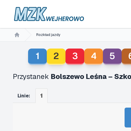
Rozkład jazdy
Home
1
2
3
4
5
Przystanek
Bolszewo Leśna – Szko
1
Linie: