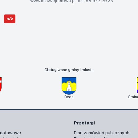
www.mzkwejherowo.pl, tel.: 58 572 29 33
n/ż
Obsługiwane gminy i miasta
Reda
Gmin
Przetargi
podstawowe
Plan zamówień publicznych