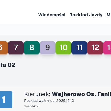
Wiadomości
Rozkład Jazdy
M
6
7
8
9
10
11
12
1
ła 02
Kierunek:
Wejherowo Os. Feni
1
Rozkład ważny od: 2025.12.10
2-451-02