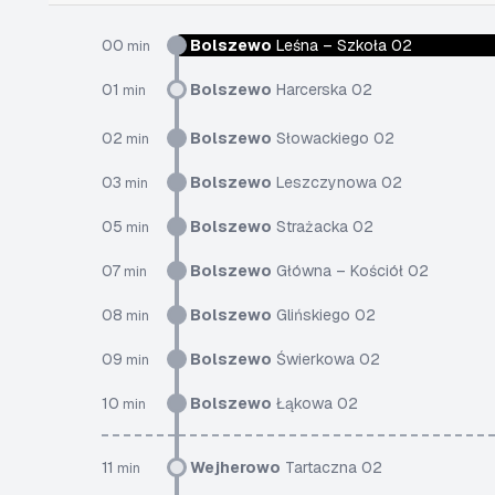
00
Bolszewo
Leśna – Szkoła 02
min
01
Bolszewo
Harcerska 02
min
02
Bolszewo
Słowackiego 02
min
03
Bolszewo
Leszczynowa 02
min
05
Bolszewo
Strażacka 02
min
07
Bolszewo
Główna – Kościół 02
min
08
Bolszewo
Glińskiego 02
min
09
Bolszewo
Świerkowa 02
min
10
Bolszewo
Łąkowa 02
min
11
Wejherowo
Tartaczna 02
min