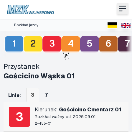
Rozkład jazdy
1
2
3
4
5
6
7
Przystanek
Gościcino Wąska 01
3
7
Linie:
Kierunek:
Gościcino Cmentarz 01
3
Rozkład ważny od: 2025.09.01
2-455-01