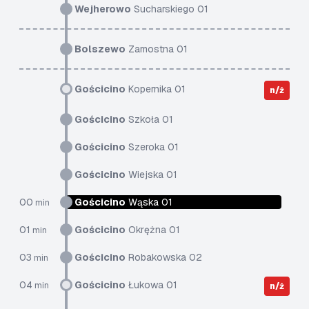
Wejherowo
Sucharskiego 01
Bolszewo
Zamostna 01
Gościcino
Kopernika 01
n/ż
Gościcino
Szkoła 01
Gościcino
Szeroka 01
Gościcino
Wiejska 01
00
Gościcino
Wąska 01
min
01
Gościcino
Okrężna 01
min
03
Gościcino
Robakowska 02
min
04
Gościcino
Łukowa 01
min
n/ż