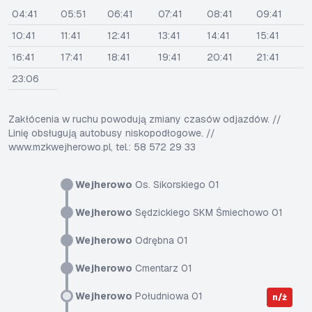
04:41
05:51
06:41
07:41
08:41
09:41
10:41
11:41
12:41
13:41
14:41
15:41
16:41
17:41
18:41
19:41
20:41
21:41
23:06
Zakłócenia w ruchu powodują zmiany czasów odjazdów. //
Linię obsługują autobusy niskopodłogowe. //
www.mzkwejherowo.pl, tel.: 58 572 29 33
Wejherowo
Os. Sikorskiego 01
Wejherowo
Sędzickiego SKM Śmiechowo 01
Wejherowo
Odrębna 01
Wejherowo
Cmentarz 01
Wejherowo
Południowa 01
n/ż