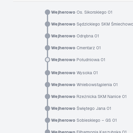
Wejherowo
Os. Sikorskiego 01
Wejherowo
Sędzickiego SKM Śmiechowo
Wejherowo
Odrębna 01
Wejherowo
Cmentarz 01
Wejherowo
Południowa 01
Wejherowo
Wysoka 01
Wejherowo
Wniebowstąpienia 01
Wejherowo
Rzeźnicka SKM Nanice 01
Wejherowo
Świętego Jana 01
Wejherowo
Sobieskiego – GS 01
Wejherowo
Filharmonia Kaszubska 01