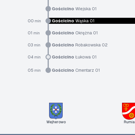
Gościcino
Wiejska 01
00
Gościcino
Wąska 01
min
01
Gościcino
Okrężna 01
min
03
Gościcino
Robakowska 02
min
04
Gościcino
Łukowa 01
min
05
Gościcino
Cmentarz 01
min
Wejherowo
Rumia