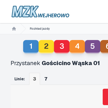
Rozkład jazdy
Home
1
2
3
4
5
Przystanek
Gościcino Wąska 01
3
7
Linie: