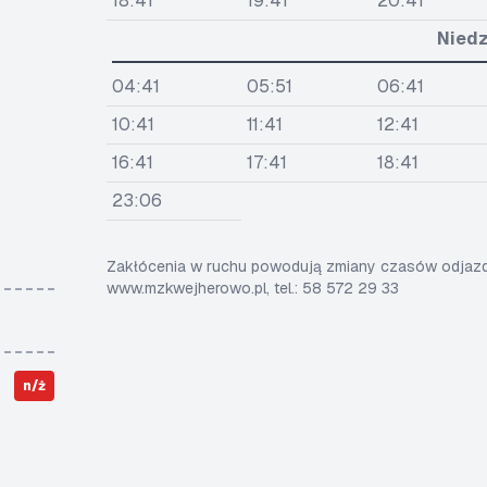
18:41
19:41
20:41
Niedz
04:41
05:51
06:41
10:41
11:41
12:41
16:41
17:41
18:41
23:06
Zakłócenia w ruchu powodują zmiany czasów odjazdó
www.mzkwejherowo.pl, tel.: 58 572 29 33
n/ż