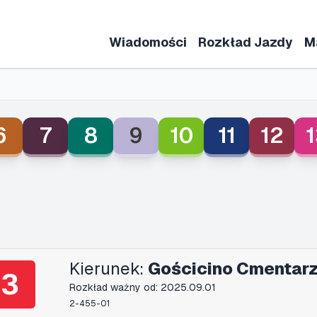
Wiadomości
Rozkład Jazdy
M
6
7
8
9
10
11
12
1
Kierunek:
Gościcino Cmentarz
3
Rozkład ważny od: 2025.09.01
2-455-01