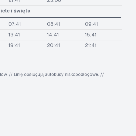
21:41
23:06
iele i święta
07:41
08:41
09:41
13:41
14:41
15:41
19:41
20:41
21:41
w. // Linię obsługują autobusy niskopodłogowe. //