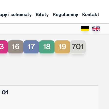
apy i schematy
Bilety
Regulaminy
Kontakt
3
16
17
18
19
701
 01