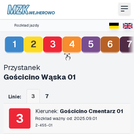
Rozkład jazdy
1
2
3
4
5
6
7
Przystanek
Gościcino Wąska 01
3
7
Linie:
Kierunek:
Gościcino Cmentarz 01
3
Rozkład ważny od: 2025.09.01
2-455-01