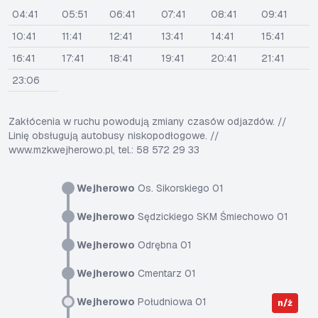
04:41
05:51
06:41
07:41
08:41
09:41
10:41
11:41
12:41
13:41
14:41
15:41
16:41
17:41
18:41
19:41
20:41
21:41
23:06
Zakłócenia w ruchu powodują zmiany czasów odjazdów. //
Linię obsługują autobusy niskopodłogowe. //
www.mzkwejherowo.pl, tel.: 58 572 29 33
Wejherowo
Os. Sikorskiego 01
Wejherowo
Sędzickiego SKM Śmiechowo 01
Wejherowo
Odrębna 01
Wejherowo
Cmentarz 01
Wejherowo
Południowa 01
n/ż