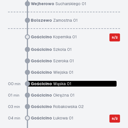
Wejherowo
Sucharskiego 01
Bolszewo
Zamostna 01
Gościcino
Kopernika 01
n/ż
Gościcino
Szkoła 01
Gościcino
Szeroka 01
Gościcino
Wiejska 01
00
Gościcino
Wąska 01
min
01
Gościcino
Okrężna 01
min
03
Gościcino
Robakowska 02
min
04
Gościcino
Łukowa 01
min
n/ż