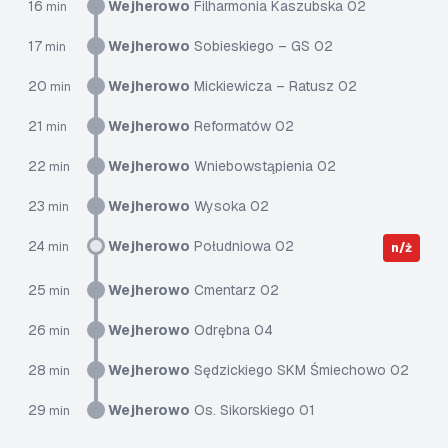
16
Wejherowo
Filharmonia Kaszubska 02
min
17
Wejherowo
Sobieskiego – GS 02
min
20
Wejherowo
Mickiewicza – Ratusz 02
min
21
Wejherowo
Reformatów 02
min
22
Wejherowo
Wniebowstąpienia 02
min
23
Wejherowo
Wysoka 02
min
24
Wejherowo
Południowa 02
min
n/ż
25
Wejherowo
Cmentarz 02
min
26
Wejherowo
Odrębna 04
min
28
Wejherowo
Sędzickiego SKM Śmiechowo 02
min
29
Wejherowo
Os. Sikorskiego 01
min