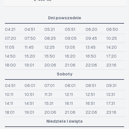
Dni powszednie
04:21
04:51
05:21
05:51
06:20
06:50
07:20
07:50
08:25
09:05
09:45
10:25
11:05
11:45
12:25
13:05
13:45
14:20
14:50
15:20
15:50
16:20
16:50
17:20
18:00
19:01
20:06
21:06
22:06
23:16
Soboty
04:51
06:01
07:01
08:01
08:51
09:31
10:11
10:51
11:31
12:11
12:51
13:31
14:11
14:51
15:31
16:11
16:51
17:31
18:01
19:01
20:06
21:06
22:06
23:16
Niedziele i święta