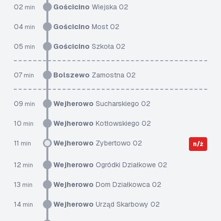
02
Gościcino
Wiejska 02
min
04
Gościcino
Most 02
min
05
Gościcino
Szkoła 02
min
07
Bolszewo
Zamostna 02
min
09
Wejherowo
Sucharskiego 02
min
10
Wejherowo
Kotłowskiego 02
min
11
Wejherowo
Zybertowo 02
min
n/ż
12
Wejherowo
Ogródki Działkowe 02
min
13
Wejherowo
Dom Działkowca 02
min
14
Wejherowo
Urząd Skarbowy 02
min