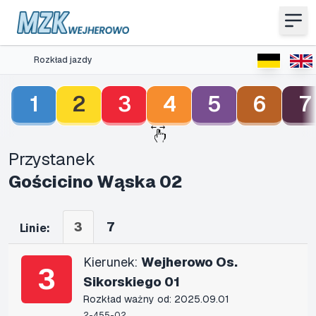
Rozkład jazdy
1
2
3
4
5
6
7
Przystanek
Gościcino Wąska 02
3
7
Linie:
Kierunek:
Wejherowo Os.
3
Sikorskiego 01
Rozkład ważny od: 2025.09.01
2-455-02