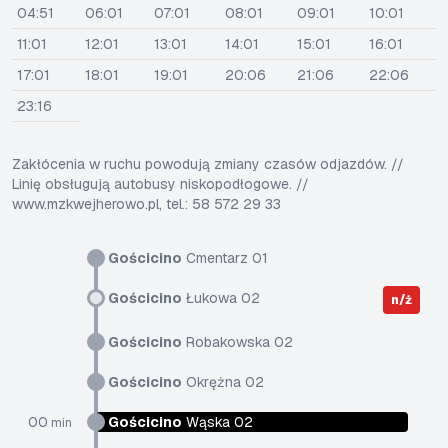
04:51
06:01
07:01
08:01
09:01
10:01
11:01
12:01
13:01
14:01
15:01
16:01
17:01
18:01
19:01
20:06
21:06
22:06
23:16
Zakłócenia w ruchu powodują zmiany czasów odjazdów. //
Linię obsługują autobusy niskopodłogowe. //
www.mzkwejherowo.pl, tel.: 58 572 29 33
Gościcino
Cmentarz 01
Gościcino
Łukowa 02
n/ż
Gościcino
Robakowska 02
Gościcino
Okrężna 02
00
Gościcino
Wąska 02
min