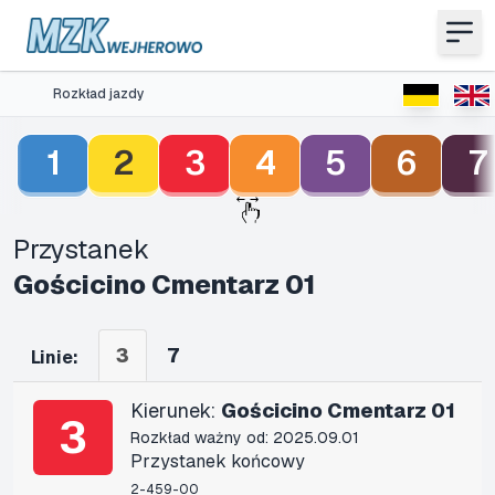
Rozkład jazdy
1
2
3
4
5
6
7
Przystanek
Gościcino Cmentarz 01
3
7
Linie:
Kierunek:
Gościcino Cmentarz 01
3
Rozkład ważny od: 2025.09.01
Przystanek końcowy
2-459-00