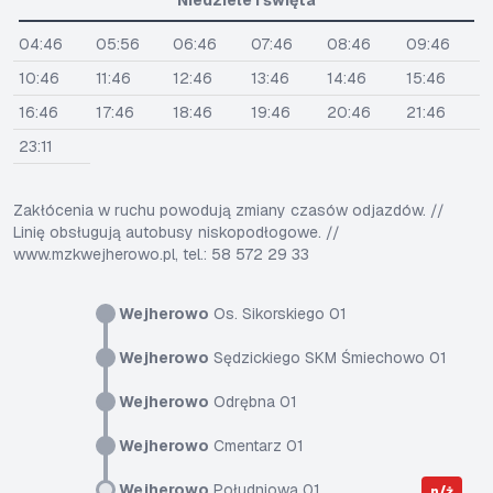
Niedziele i święta
04:46
05:56
06:46
07:46
08:46
09:46
10:46
11:46
12:46
13:46
14:46
15:46
16:46
17:46
18:46
19:46
20:46
21:46
23:11
Zakłócenia w ruchu powodują zmiany czasów odjazdów. //
Linię obsługują autobusy niskopodłogowe. //
www.mzkwejherowo.pl, tel.: 58 572 29 33
Wejherowo
Os. Sikorskiego 01
Wejherowo
Sędzickiego SKM Śmiechowo 01
Wejherowo
Odrębna 01
Wejherowo
Cmentarz 01
Wejherowo
Południowa 01
n/ż