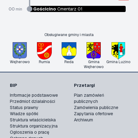
00
Gościcino
Cmentarz 01
min
Obsługiwane gminy i miasta
Wejherowo
Rumia
Reda
Gmina
Gmina Luzino
Wejherowo
BIP
Przetargi
Informacje podstawowe
Plan zamówień
Przedmiot działalności
publicznych
Status prawny
Zamówienia publiczne
Władze spółki
Zapytania ofertowe
Struktura właścicielska
Archiwum
Struktura organizacyjna
Ogłoszenia o pracę