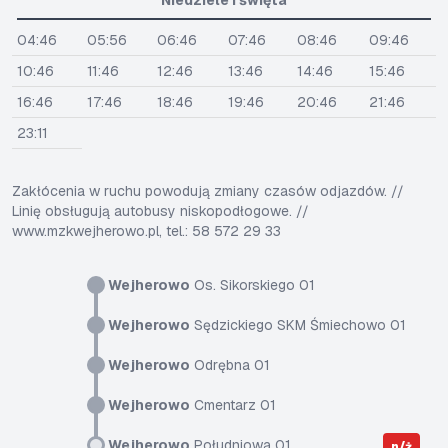
Niedziele i święta
04:46
05:56
06:46
07:46
08:46
09:46
10:46
11:46
12:46
13:46
14:46
15:46
16:46
17:46
18:46
19:46
20:46
21:46
23:11
Zakłócenia w ruchu powodują zmiany czasów odjazdów. //
Linię obsługują autobusy niskopodłogowe. //
www.mzkwejherowo.pl, tel.: 58 572 29 33
Wejherowo
Os. Sikorskiego 01
Wejherowo
Sędzickiego SKM Śmiechowo 01
Wejherowo
Odrębna 01
Wejherowo
Cmentarz 01
Wejherowo
Południowa 01
n/ż