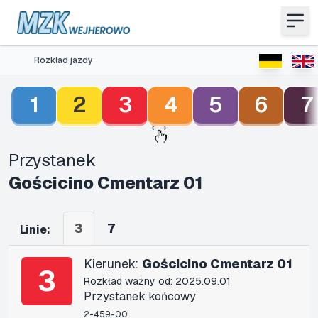
Rozkład jazdy
1
2
3
4
5
6
7
Przystanek
Gościcino Cmentarz 01
3
7
Linie:
Kierunek:
Gościcino Cmentarz 01
3
Rozkład ważny od: 2025.09.01
Przystanek końcowy
2-459-00