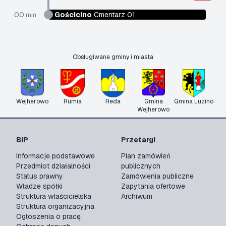
00
Gościcino
Cmentarz 01
min
Obsługiwane gminy i miasta
Wejherowo
Rumia
Reda
Gmina
Gmina Luzino
Wejherowo
BIP
Przetargi
Informacje podstawowe
Plan zamówień
Przedmiot działalności
publicznych
Status prawny
Zamówienia publiczne
Władze spółki
Zapytania ofertowe
Struktura właścicielska
Archiwum
Struktura organizacyjna
Ogłoszenia o pracę