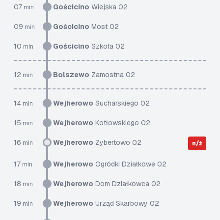
07
Gościcino
Wiejska 02
min
09
Gościcino
Most 02
min
10
Gościcino
Szkoła 02
min
12
Bolszewo
Zamostna 02
min
14
Wejherowo
Sucharskiego 02
min
15
Wejherowo
Kotłowskiego 02
min
16
Wejherowo
Zybertowo 02
min
n/ż
17
Wejherowo
Ogródki Działkowe 02
min
18
Wejherowo
Dom Działkowca 02
min
19
Wejherowo
Urząd Skarbowy 02
min