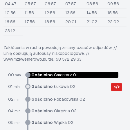
04:47
05:57
06:57
07:57
08:56
09:56
10:56
11:56
12:56
13:56
14:56
15:56
16:56
17:56
18:56
20:01
21:02
22:02
23:12
Zakłócenia w ruchu powodują zmiany czasów odjazdów. //
Linię obsługują autobusy niskopodłogowe. //
www.mzkwejherowo.pl, tel.: 58 572 29 33
00
Gościcino
Cmentarz 01
min
01
Gościcino
Łukowa 02
min
n/ż
02
Gościcino
Robakowska 02
min
04
Gościcino
Okrężna 02
min
05
Gościcino
Wąska 02
min