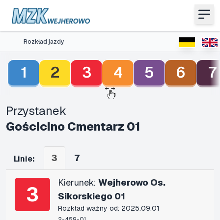
Rozkład jazdy
1
2
3
4
5
6
7
Przystanek
Gościcino Cmentarz 01
3
7
Linie:
Kierunek:
Wejherowo Os.
3
Sikorskiego 01
Rozkład ważny od: 2025.09.01
2-459-01