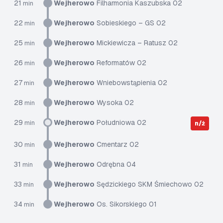
21
Wejherowo
Filharmonia Kaszubska 02
min
22
Wejherowo
Sobieskiego – GS 02
min
25
Wejherowo
Mickiewicza – Ratusz 02
min
26
Wejherowo
Reformatów 02
min
27
Wejherowo
Wniebowstąpienia 02
min
28
Wejherowo
Wysoka 02
min
29
Wejherowo
Południowa 02
min
n/ż
30
Wejherowo
Cmentarz 02
min
31
Wejherowo
Odrębna 04
min
33
Wejherowo
Sędzickiego SKM Śmiechowo 02
min
34
Wejherowo
Os. Sikorskiego 01
min