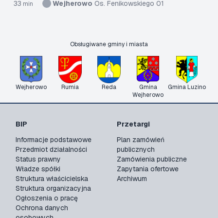
33
Wejherowo
Os. Fenikowskiego 01
min
Obsługiwane gminy i miasta
Wejherowo
Rumia
Reda
Gmina
Gmina Luzino
Wejherowo
BIP
Przetargi
Informacje podstawowe
Plan zamówień
Przedmiot działalności
publicznych
Status prawny
Zamówienia publiczne
Władze spółki
Zapytania ofertowe
Struktura właścicielska
Archiwum
Struktura organizacyjna
Ogłoszenia o pracę
Ochrona danych
osobowych