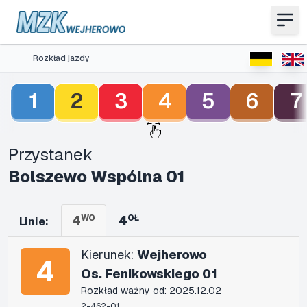
Rozkład jazdy
1
2
3
4
5
6
7
Przystanek
Bolszewo Wspólna 01
4
WO
4
OŁ
Linie:
Kierunek:
Wejherowo
4
Os. Fenikowskiego 01
Rozkład ważny od: 2025.12.02
2-462-01