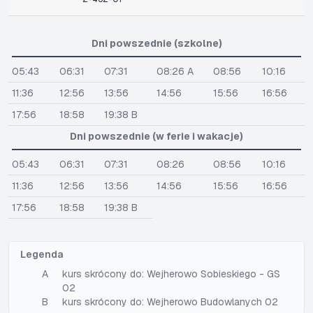
Dni powszednie (szkolne)
05:43
06:31
07:31
08:26 A
08:56
10:16
11:36
12:56
13:56
14:56
15:56
16:56
17:56
18:58
19:38 B
Dni powszednie (w ferie i wakacje)
05:43
06:31
07:31
08:26
08:56
10:16
11:36
12:56
13:56
14:56
15:56
16:56
17:56
18:58
19:38 B
Legenda
A
kurs skrócony do: Wejherowo Sobieskiego - GS
02
B
kurs skrócony do: Wejherowo Budowlanych 02