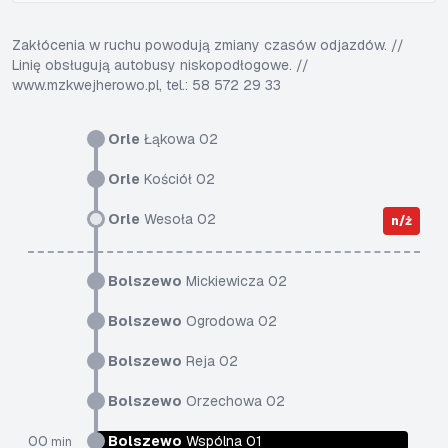
Zakłócenia w ruchu powodują zmiany czasów odjazdów. //
Linię obsługują autobusy niskopodłogowe. //
www.mzkwejherowo.pl, tel.: 58 572 29 33
Orle
Łąkowa 02
Orle
Kościół 02
Orle
Wesoła 02
n/ż
Bolszewo
Mickiewicza 02
Bolszewo
Ogrodowa 02
Bolszewo
Reja 02
Bolszewo
Orzechowa 02
00
Bolszewo
Wspólna 01
min