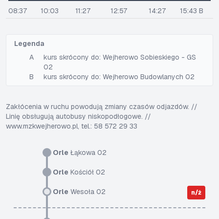
08:37
10:03
11:27
12:57
14:27
15:43 B
Legenda
A
kurs skrócony do: Wejherowo Sobieskiego - GS
02
B
kurs skrócony do: Wejherowo Budowlanych 02
Zakłócenia w ruchu powodują zmiany czasów odjazdów. //
Linię obsługują autobusy niskopodłogowe. //
www.mzkwejherowo.pl, tel.: 58 572 29 33
Orle
Łąkowa 02
Orle
Kościół 02
Orle
Wesoła 02
n/ż