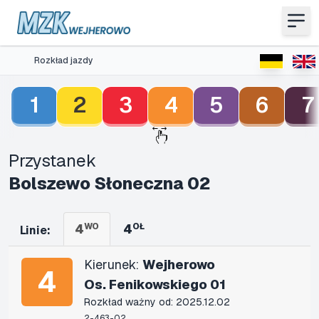
Rozkład jazdy
1
2
3
4
5
6
7
Przystanek
Bolszewo Słoneczna 02
4
WO
4
OŁ
Linie:
Kierunek:
Wejherowo
4
Os. Fenikowskiego 01
Rozkład ważny od: 2025.12.02
2-463-02