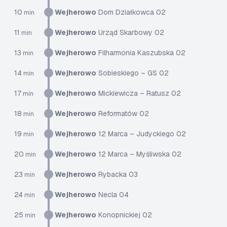
10
Wejherowo
Dom Działkowca 02
min
11
Wejherowo
Urząd Skarbowy 02
min
13
Wejherowo
Filharmonia Kaszubska 02
min
14
Wejherowo
Sobieskiego – GS 02
min
17
Wejherowo
Mickiewicza – Ratusz 02
min
18
Wejherowo
Reformatów 02
min
19
Wejherowo
12 Marca – Judyckiego 02
min
20
Wejherowo
12 Marca – Myśliwska 02
min
23
Wejherowo
Rybacka 03
min
24
Wejherowo
Necla 04
min
25
Wejherowo
Konopnickiej 02
min