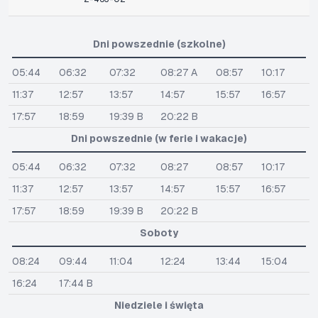
Dni powszednie (szkolne)
05:44
06:32
07:32
08:27 A
08:57
10:17
11:37
12:57
13:57
14:57
15:57
16:57
17:57
18:59
19:39 B
20:22 B
Dni powszednie (w ferie i wakacje)
05:44
06:32
07:32
08:27
08:57
10:17
11:37
12:57
13:57
14:57
15:57
16:57
17:57
18:59
19:39 B
20:22 B
Soboty
08:24
09:44
11:04
12:24
13:44
15:04
16:24
17:44 B
Niedziele i święta