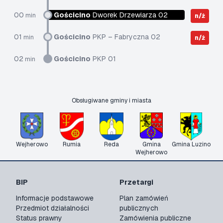
00
Gościcino
Dworek Drzewiarza 02
min
n/ż
01
Gościcino
PKP – Fabryczna 02
min
n/ż
02
Gościcino
PKP 01
min
Obsługiwane gminy i miasta
Wejherowo
Rumia
Reda
Gmina
Gmina Luzino
Wejherowo
BIP
Przetargi
Informacje podstawowe
Plan zamówień
Przedmiot działalności
publicznych
Status prawny
Zamówienia publiczne