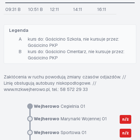
09:31 B
10:51 B
12:11
14:11
16:11
Legenda
A
kurs do: Gościcino Szkoła, nie kursuje przez:
Gościcino PKP
B
kurs do: Gościcino Cmentarz, nie kursuje przez:
Gościcino PKP
Zakłócenia w ruchu powodują zmiany czasów odjazdów. //
Linię obsługują autobusy niskopodłogowe. //
www.mzkwejherowo.pl, tel.: 58 572 29 33
Wejherowo
Cegielnia 01
Wejherowo
Marynarki Wojennej 01
n/ż
Wejherowo
Sportowa 01
n/ż