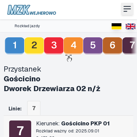
Rozkład jazdy
1
2
3
4
5
6
7
Przystanek
Gościcino
Dworek Drzewiarza 02 n/ż
7
Linie:
Kierunek:
Gościcino PKP 01
7
Rozkład ważny od: 2025.09.01