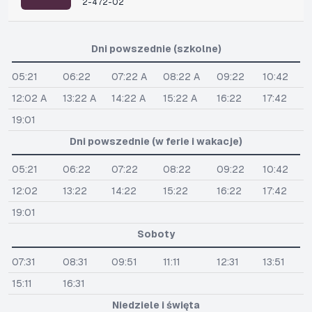
2-472-02
Dni powszednie (szkolne)
05:21
06:22
07:22 A
08:22 A
09:22
10:42
12:02 A
13:22 A
14:22 A
15:22 A
16:22
17:42
19:01
Dni powszednie (w ferie i wakacje)
05:21
06:22
07:22
08:22
09:22
10:42
12:02
13:22
14:22
15:22
16:22
17:42
19:01
Soboty
07:31
08:31
09:51
11:11
12:31
13:51
15:11
16:31
Niedziele i święta