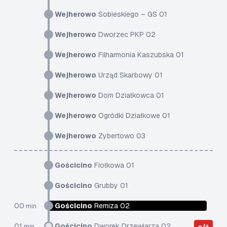
Wejherowo
Sobieskiego – GS 01
Wejherowo
Dworzec PKP 02
Wejherowo
Filharmonia Kaszubska 01
Wejherowo
Urząd Skarbowy 01
Wejherowo
Dom Działkowca 01
Wejherowo
Ogródki Działkowe 01
Wejherowo
Zybertowo 03
Gościcino
Fiołkowa 01
Gościcino
Grubby 01
00
Gościcino
Remiza 02
min
01
Gościcino
Dworek Drzewiarza 02
min