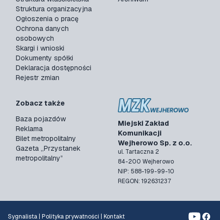
Struktura organizacyjna
Ogłoszenia o pracę
Ochrona danych
osobowych
Skargi i wnioski
Dokumenty spółki
Deklaracja dostępności
Rejestr zmian
Zobacz także
Baza pojazdów
Miejski Zakład
Reklama
Komunikacji
Bilet metropolitalny
Wejherowo Sp. z o.o.
Gazeta „Przystanek
ul. Tartaczna 2
metropolitalny”
84-200 Wejherowo
NIP: 588-199-99-10
REGON: 192631237
Sygnalista
|
Polityka prywatności
|
Kontakt