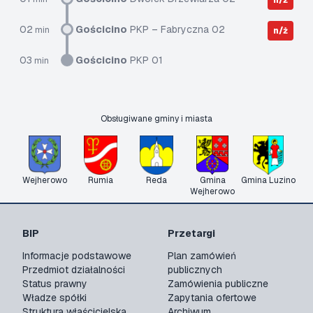
n/ż
02
Gościcino
PKP – Fabryczna 02
min
n/ż
03
Gościcino
PKP 01
min
Obsługiwane gminy i miasta
Wejherowo
Rumia
Reda
Gmina
Gmina Luzino
Wejherowo
BIP
Przetargi
Informacje podstawowe
Plan zamówień
Przedmiot działalności
publicznych
Status prawny
Zamówienia publiczne
Władze spółki
Zapytania ofertowe
Struktura właścicielska
Archiwum