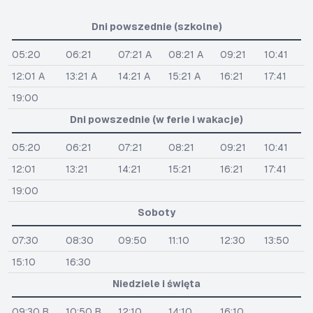
Dni powszednie (szkolne)
05:20
06:21
07:21 A
08:21 A
09:21
10:41
12:01 A
13:21 A
14:21 A
15:21 A
16:21
17:41
19:00
Dni powszednie (w ferie i wakacje)
05:20
06:21
07:21
08:21
09:21
10:41
12:01
13:21
14:21
15:21
16:21
17:41
19:00
Soboty
07:30
08:30
09:50
11:10
12:30
13:50
15:10
16:30
Niedziele i święta
09:30 B
10:50 B
12:10
14:10
16:10