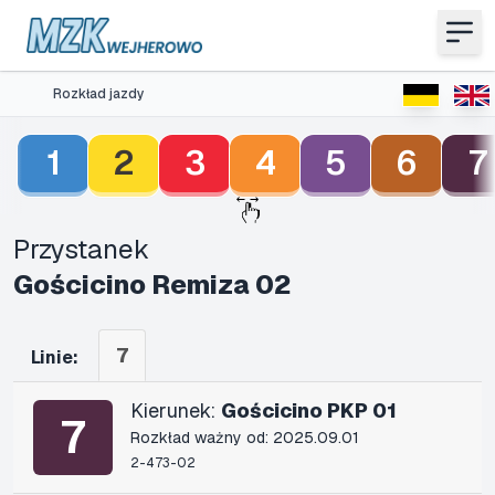
Rozkład jazdy
1
2
3
4
5
6
7
Przystanek
Gościcino Remiza 02
7
Linie:
Kierunek:
Gościcino PKP 01
7
Rozkład ważny od: 2025.09.01
2-473-02