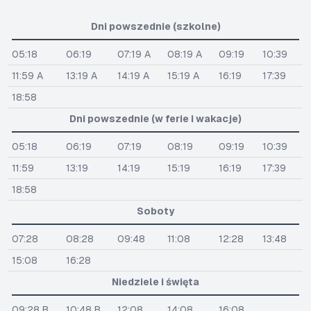
Dni powszednie (szkolne)
05:18
06:19
07:19 A
08:19 A
09:19
10:39
11:59 A
13:19 A
14:19 A
15:19 A
16:19
17:39
18:58
Dni powszednie (w ferie i wakacje)
05:18
06:19
07:19
08:19
09:19
10:39
11:59
13:19
14:19
15:19
16:19
17:39
18:58
Soboty
07:28
08:28
09:48
11:08
12:28
13:48
15:08
16:28
Niedziele i święta
09:28 B
10:48 B
12:08
14:08
16:08