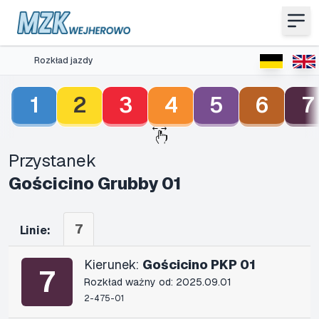
Rozkład jazdy
1
2
3
4
5
6
7
Przystanek
Gościcino Grubby 01
7
Linie:
Kierunek:
Gościcino PKP 01
7
Rozkład ważny od: 2025.09.01
2-475-01