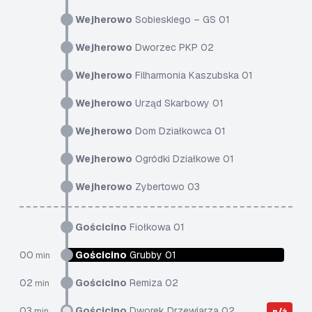
Wejherowo
Sobieskiego – GS 01
Wejherowo
Dworzec PKP 02
Wejherowo
Filharmonia Kaszubska 01
Wejherowo
Urząd Skarbowy 01
Wejherowo
Dom Działkowca 01
Wejherowo
Ogródki Działkowe 01
Wejherowo
Zybertowo 03
Gościcino
Fiołkowa 01
00
Gościcino
Grubby 01
min
02
Gościcino
Remiza 02
min
03
Gościcino
Dworek Drzewiarza 02
min