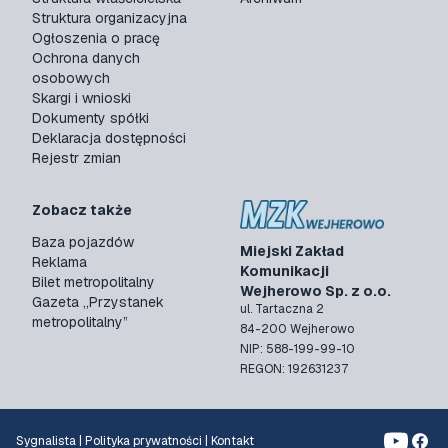
Struktura organizacyjna
Ogłoszenia o pracę
Ochrona danych
osobowych
Skargi i wnioski
Dokumenty spółki
Deklaracja dostępności
Rejestr zmian
Zobacz także
Baza pojazdów
Miejski Zakład
Reklama
Komunikacji
Bilet metropolitalny
Wejherowo Sp. z o.o.
Gazeta „Przystanek
ul. Tartaczna 2
metropolitalny”
84-200 Wejherowo
NIP: 588-199-99-10
REGON: 192631237
Sygnalista
|
Polityka prywatności
|
Kontakt