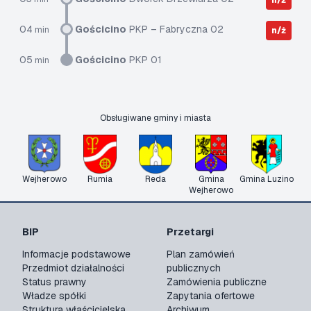
n/ż
04
Gościcino
PKP – Fabryczna 02
min
n/ż
05
Gościcino
PKP 01
min
Obsługiwane gminy i miasta
Wejherowo
Rumia
Reda
Gmina
Gmina Luzino
Wejherowo
BIP
Przetargi
Informacje podstawowe
Plan zamówień
Przedmiot działalności
publicznych
Status prawny
Zamówienia publiczne
Władze spółki
Zapytania ofertowe
Struktura właścicielska
Archiwum