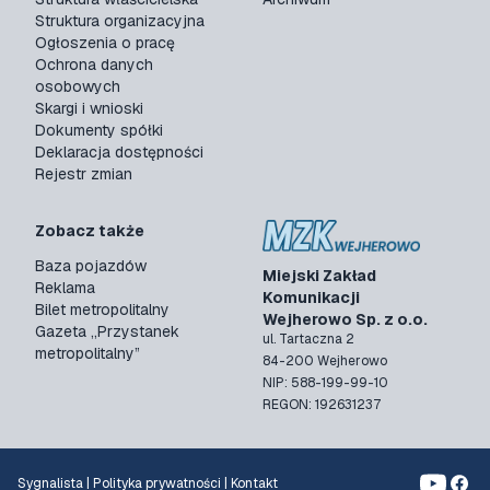
Struktura organizacyjna
Ogłoszenia o pracę
Ochrona danych
osobowych
Skargi i wnioski
Dokumenty spółki
Deklaracja dostępności
Rejestr zmian
Zobacz także
Baza pojazdów
Miejski Zakład
Reklama
Komunikacji
Bilet metropolitalny
Wejherowo Sp. z o.o.
Gazeta „Przystanek
ul. Tartaczna 2
metropolitalny”
84-200 Wejherowo
NIP: 588-199-99-10
REGON: 192631237
Sygnalista
|
Polityka prywatności
|
Kontakt