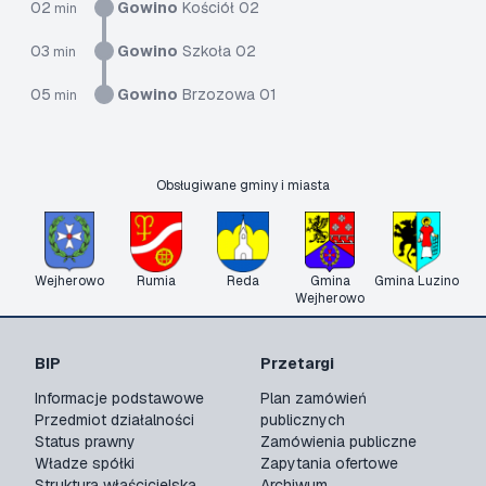
02
Gowino
Kościół 02
min
03
Gowino
Szkoła 02
min
05
Gowino
Brzozowa 01
min
Obsługiwane gminy i miasta
Wejherowo
Rumia
Reda
Gmina
Gmina Luzino
Wejherowo
BIP
Przetargi
Informacje podstawowe
Plan zamówień
Przedmiot działalności
publicznych
Status prawny
Zamówienia publiczne
Władze spółki
Zapytania ofertowe
Struktura właścicielska
Archiwum