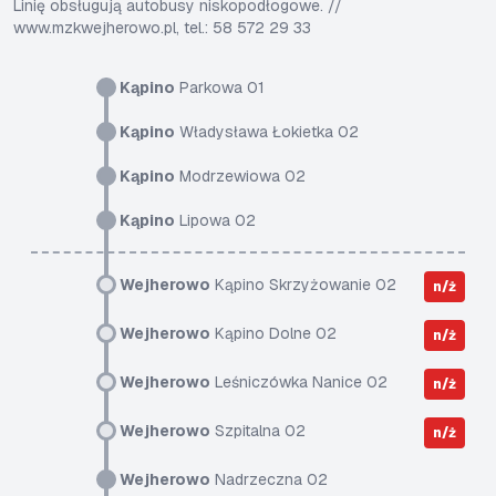
Linię obsługują autobusy niskopodłogowe. //
www.mzkwejherowo.pl, tel.: 58 572 29 33
Kąpino
Parkowa 01
Kąpino
Władysława Łokietka 02
Kąpino
Modrzewiowa 02
Kąpino
Lipowa 02
Wejherowo
Kąpino Skrzyżowanie 02
n/ż
Wejherowo
Kąpino Dolne 02
n/ż
Wejherowo
Leśniczówka Nanice 02
n/ż
Wejherowo
Szpitalna 02
n/ż
Wejherowo
Nadrzeczna 02