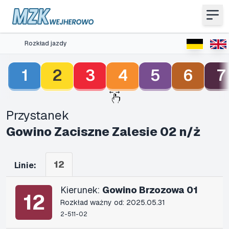
Rozkład jazdy
1
2
3
4
5
6
7
Przystanek
Gowino Zaciszne Zalesie 02 n/ż
12
Linie:
Kierunek:
Gowino Brzozowa 01
12
Rozkład ważny od: 2025.05.31
2-511-02