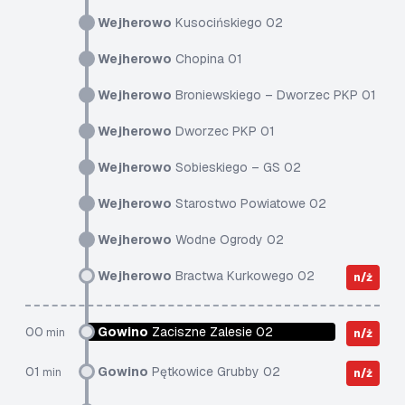
Wejherowo
Kusocińskiego 02
Wejherowo
Chopina 01
Wejherowo
Broniewskiego – Dworzec PKP 01
Wejherowo
Dworzec PKP 01
Wejherowo
Sobieskiego – GS 02
Wejherowo
Starostwo Powiatowe 02
Wejherowo
Wodne Ogrody 02
Wejherowo
Bractwa Kurkowego 02
n/ż
00
Gowino
Zaciszne Zalesie 02
min
n/ż
01
Gowino
Pętkowice Grubby 02
min
n/ż