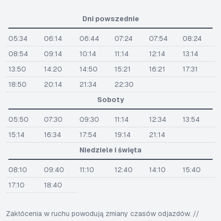
Dni powszednie
05:34
06:14
06:44
07:24
07:54
08:24
08:54
09:14
10:14
11:14
12:14
13:14
13:50
14:20
14:50
15:21
16:21
17:31
18:50
20:14
21:34
22:30
Soboty
05:50
07:30
09:30
11:14
12:34
13:54
15:14
16:34
17:54
19:14
21:14
Niedziele i święta
08:10
09:40
11:10
12:40
14:10
15:40
17:10
18:40
Zakłócenia w ruchu powodują zmiany czasów odjazdów. //