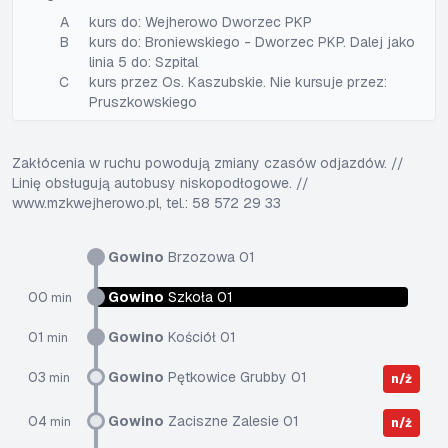
A
kurs do: Wejherowo Dworzec PKP
B
kurs do: Broniewskiego - Dworzec PKP. Dalej jako
linia 5 do: Szpital
C
kurs przez Os. Kaszubskie. Nie kursuje przez:
Pruszkowskiego
Zakłócenia w ruchu powodują zmiany czasów odjazdów. //
Linię obsługują autobusy niskopodłogowe. //
www.mzkwejherowo.pl, tel.: 58 572 29 33
Gowino
Brzozowa 01
00
Gowino
Szkoła 01
min
01
Gowino
Kościół 01
min
03
Gowino
Pętkowice Grubby 01
min
n/ż
04
Gowino
Zaciszne Zalesie 01
min
n/ż