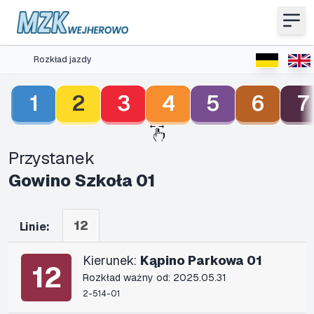
Rozkład jazdy
1
2
3
4
5
6
7
Przystanek
Gowino Szkoła 01
12
Linie:
Kierunek:
Kąpino Parkowa 01
12
Rozkład ważny od: 2025.05.31
2-514-01