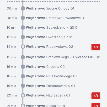
06
Wejherowo
Wodne Ogrody 01
min
08
Wejherowo
Starostwo Powiatowe 01
min
10
Wejherowo
Sobieskiego – GS 01
min
12
Wejherowo
Dworzec PKP 02
min
14
Wejherowo
Przemysłowa 02
min
n/ż
15
Wejherowo
Broniewskiego – Dworzec PKP 02
min
16
Wejherowo
Chopina 02
min
18
Wejherowo
Pruszkowskiego 01
min
19
Wejherowo
Obrońców Helu 01
min
20
Wejherowo
Nadrzeczna 01
min
n/ż
21
Wejherowo
Szpitalna 01
min
n/ż