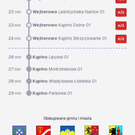
22
Wejherowo
Leśniczówka Nanice 01
min
n/ż
23
Wejherowo
Kąpino Dolne 01
min
n/ż
24
Wejherowo
Kąpino Skrzyżowanie 01
min
n/ż
26
Kąpino
Lipowa 01
min
27
Kąpino
Modrzewiowa 01
min
28
Kąpino
Władysława Łokietka 01
min
29
Kąpino
Parkowa 01
min
Obsługiwane gminy i miasta