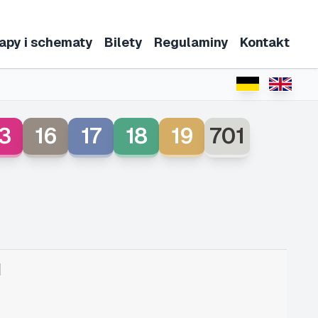
apy i schematy
Bilety
Regulaminy
Kontakt
3
16
17
18
19
701
1