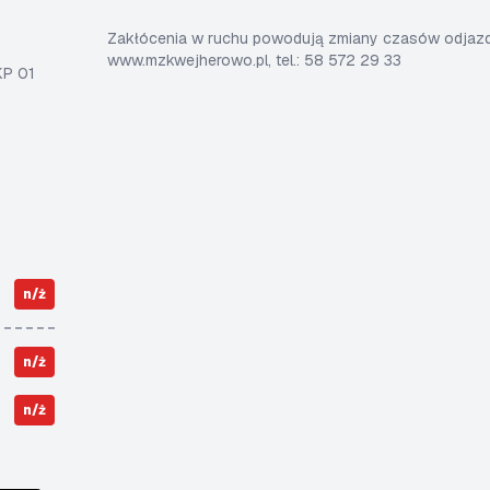
Zakłócenia w ruchu powodują zmiany czasów odjazdó
www.mzkwejherowo.pl, tel.: 58 572 29 33
KP 01
n/ż
n/ż
n/ż