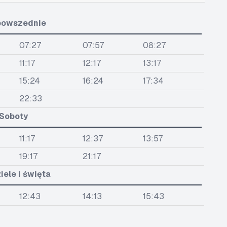
powszednie
07:27
07:57
08:27
11:17
12:17
13:17
15:24
16:24
17:34
22:33
Soboty
11:17
12:37
13:57
19:17
21:17
iele i święta
12:43
14:13
15:43