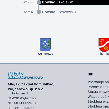
00
Gowino
Szkoła 02
min
02
Gowino
Brzozowa 01
min
Wejherowo
Rumia
BIP
Informacje 
Miejski Zakład Komunikacji
Przedmiot dzi
Wejherowo Sp. z o.o.
Status prawn
ul. Tartaczna 2
Władze spółk
84-200 Wejherowo
Struktura wła
NIP: 588-199-99-10
Struktura org
REGON: 192631237