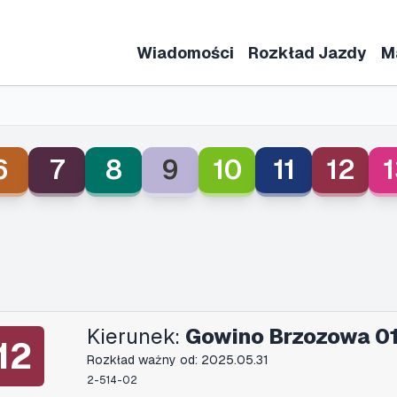
Wiadomości
Rozkład Jazdy
M
6
7
8
9
10
11
12
1
Kierunek:
Gowino Brzozowa 0
12
Rozkład ważny od: 2025.05.31
2-514-02