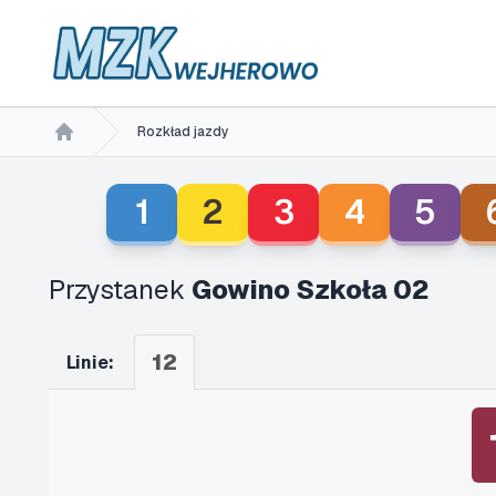
Rozkład jazdy
Home
1
2
3
4
5
Przystanek
Gowino Szkoła 02
12
Linie: