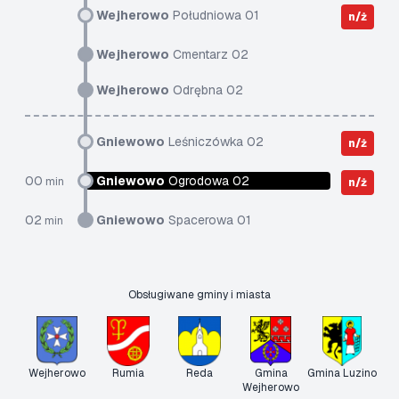
Wejherowo
Południowa 01
n/ż
Wejherowo
Cmentarz 02
Wejherowo
Odrębna 02
Gniewowo
Leśniczówka 02
n/ż
00
Gniewowo
Ogrodowa 02
min
n/ż
02
Gniewowo
Spacerowa 01
min
Obsługiwane gminy i miasta
Wejherowo
Rumia
Reda
Gmina
Gmina Luzino
Wejherowo