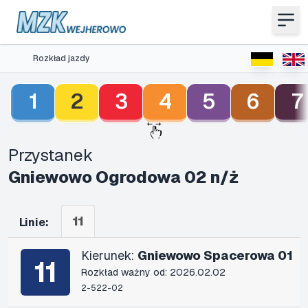
Rozkład jazdy
1
2
3
4
5
6
7
Przystanek
Gniewowo Ogrodowa 02 n/ż
11
Linie:
Kierunek:
Gniewowo Spacerowa 01
11
Rozkład ważny od: 2026.02.02
2-522-02