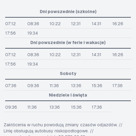
Dni powszednie (szkolne)
07:12
08:36
10:22
12:31
14:31
16:26
17:56
19:34
Dni powszednie (w ferie i wakacje)
07:12
08:36
10:22
12:31
14:31
16:26
17:56
19:34
Soboty
07:36
09:36
11:36
13:36
15:36
17:36
Niedziele i święta
09:36
11:36
13:36
15:36
17:36
Zakłócenia w ruchu powodują zmiany czasów odjazdów. //
Linię obsługują autobusy niskopodłogowe. //