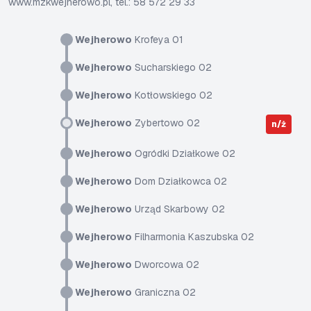
www.mzkwejherowo.pl, tel.: 58 572 29 33
Wejherowo
Krofeya 01
Wejherowo
Sucharskiego 02
Wejherowo
Kotłowskiego 02
Wejherowo
Zybertowo 02
n/ż
Wejherowo
Ogródki Działkowe 02
Wejherowo
Dom Działkowca 02
Wejherowo
Urząd Skarbowy 02
Wejherowo
Filharmonia Kaszubska 02
Wejherowo
Dworcowa 02
Wejherowo
Graniczna 02