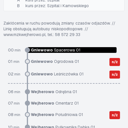
A
kurs przez: Szpital
B
kurs przez: Szpital i Karnowskiego
Zakłócenia w ruchu powodują zmiany czasów odjazdów. //
Linię obsługują autobusy niskopodłogowe. //
www.mzkwejherowo.pl, tel.: 58 572 29 33
00
Gniewowo
Spacerowa 01
min
01
Gniewowo
Ogrodowa 01
min
n/ż
02
Gniewowo
Leśniczówka 01
min
n/ż
06
Wejherowo
Odrębna 01
min
07
Wejherowo
Cmentarz 01
min
08
Wejherowo
Południowa 01
min
n/ż
10
Wejherowo
Pułkownika Dąbka 01
min