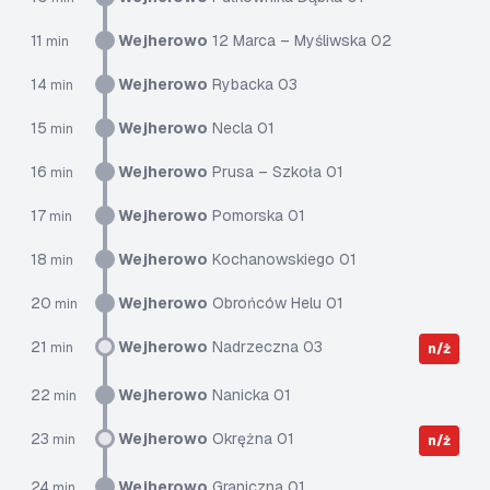
11
Wejherowo
12 Marca – Myśliwska 02
min
14
Wejherowo
Rybacka 03
min
15
Wejherowo
Necla 01
min
16
Wejherowo
Prusa – Szkoła 01
min
17
Wejherowo
Pomorska 01
min
18
Wejherowo
Kochanowskiego 01
min
20
Wejherowo
Obrońców Helu 01
min
21
Wejherowo
Nadrzeczna 03
min
n/ż
22
Wejherowo
Nanicka 01
min
23
Wejherowo
Okrężna 01
min
n/ż
24
Wejherowo
Graniczna 01
min