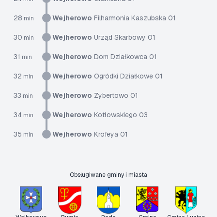
28
Wejherowo
Filharmonia Kaszubska 01
min
30
Wejherowo
Urząd Skarbowy 01
min
31
Wejherowo
Dom Działkowca 01
min
32
Wejherowo
Ogródki Działkowe 01
min
33
Wejherowo
Zybertowo 01
min
34
Wejherowo
Kotłowskiego 03
min
35
Wejherowo
Krofeya 01
min
Obsługiwane gminy i miasta