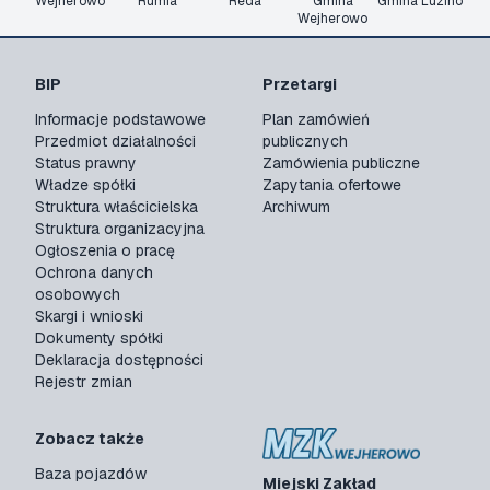
Wejherowo
Rumia
Reda
Gmina
Gmina Luzino
Wejherowo
BIP
Przetargi
Informacje podstawowe
Plan zamówień
Przedmiot działalności
publicznych
Status prawny
Zamówienia publiczne
Władze spółki
Zapytania ofertowe
Struktura właścicielska
Archiwum
Struktura organizacyjna
Ogłoszenia o pracę
Ochrona danych
osobowych
Skargi i wnioski
Dokumenty spółki
Deklaracja dostępności
Rejestr zmian
Zobacz także
Baza pojazdów
Miejski Zakład