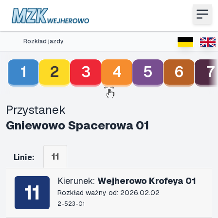
Rozkład jazdy
1
2
3
4
5
6
7
Przystanek
Gniewowo Spacerowa 01
11
Linie:
Kierunek:
Wejherowo Krofeya 01
11
Rozkład ważny od: 2026.02.02
2-523-01