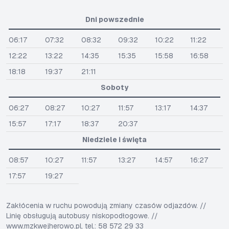
Dni powszednie
06:17
07:32
08:32
09:32
10:22
11:22
12:22
13:22
14:35
15:35
15:58
16:58
18:18
19:37
21:11
Soboty
06:27
08:27
10:27
11:57
13:17
14:37
15:57
17:17
18:37
20:37
Niedziele i święta
08:57
10:27
11:57
13:27
14:57
16:27
17:57
19:27
Zakłócenia w ruchu powodują zmiany czasów odjazdów. //
Linię obsługują autobusy niskopodłogowe. //
www.mzkwejherowo.pl, tel.: 58 572 29 33