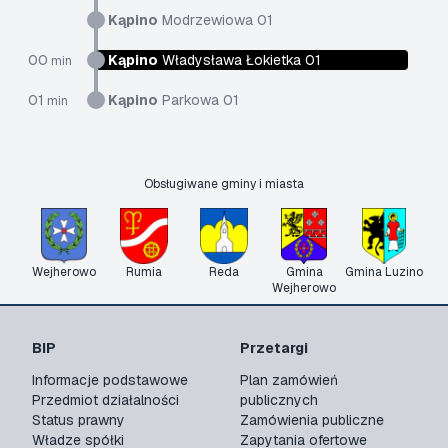
Kąpino
Modrzewiowa 01
00
Kąpino
Władysława Łokietka 01
min
01
Kąpino
Parkowa 01
min
Obsługiwane gminy i miasta
Wejherowo
Rumia
Reda
Gmina
Gmina Luzino
Wejherowo
BIP
Przetargi
Informacje podstawowe
Plan zamówień
Przedmiot działalności
publicznych
Status prawny
Zamówienia publiczne
Władze spółki
Zapytania ofertowe