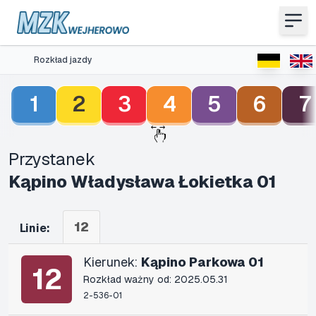
Rozkład jazdy
1
2
3
4
5
6
7
Przystanek
Kąpino Władysława Łokietka 01
12
Linie:
Kierunek:
Kąpino Parkowa 01
12
Rozkład ważny od: 2025.05.31
2-536-01