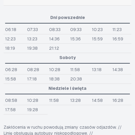
Dni powszednie
06:18
07:33
08:33
09:33
10:23
11:23
12:23
13:23
14:36
15:36
15:59
16:59
18:19
19:38
21:12
Soboty
06:28
08:28
10:28
11:58
13:18
14:38
15:58
17:18
18:38
20:38
Niedziele i święta
08:58
10:28
11:58
13:28
14:58
16:28
17:58
19:28
Zakłócenia w ruchu powodują zmiany czasów odjazdów. //
Linię obsługują autobusy niskopodłogowe. //