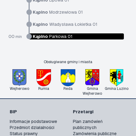
Kąpino
Lipowa 01
Kąpino
Modrzewiowa 01
Kąpino
Władysława Łokietka 01
00
Kąpino
Parkowa 01
min
Obsługiwane gminy i miasta
Wejherowo
Rumia
Reda
Gmina
Gmina Luzino
Wejherowo
BIP
Przetargi
Informacje podstawowe
Plan zamówień
Przedmiot działalności
publicznych
Status prawny
Zamówienia publiczne