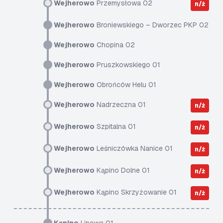
Wejherowo
Przemysłowa 02
n/ż
Wejherowo
Broniewskiego – Dworzec PKP 02
Wejherowo
Chopina 02
Wejherowo
Pruszkowskiego 01
Wejherowo
Obrońców Helu 01
Wejherowo
Nadrzeczna 01
n/ż
Wejherowo
Szpitalna 01
n/ż
Wejherowo
Leśniczówka Nanice 01
n/ż
Wejherowo
Kąpino Dolne 01
n/ż
Wejherowo
Kąpino Skrzyżowanie 01
n/ż