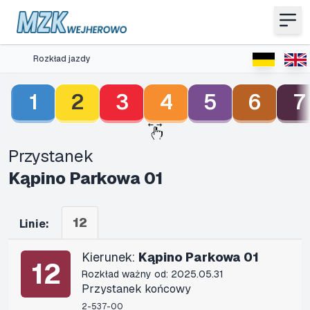
Rozkład jazdy
1
2
3
4
5
6
7
Przystanek
Kąpino Parkowa 01
12
Linie:
Kierunek:
Kąpino Parkowa 01
12
Rozkład ważny od: 2025.05.31
Przystanek końcowy
2-537-00