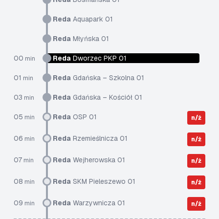
Reda
Aquapark 01
Reda
Młyńska 01
00
Reda
Dworzec PKP 01
min
01
Reda
Gdańska – Szkolna 01
min
03
Reda
Gdańska – Kościół 01
min
05
Reda
OSP 01
min
n/ż
06
Reda
Rzemieślnicza 01
min
n/ż
07
Reda
Wejherowska 01
min
n/ż
08
Reda
SKM Pieleszewo 01
min
n/ż
09
Reda
Warzywnicza 01
min
n/ż