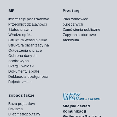
BIP
Przetargi
Informacje podstawowe
Plan zamówień
Przedmiot działalności
publicznych
Status prawny
Zamówienia publiczne
Władze spółki
Zapytania ofertowe
Struktura właścicielska
Archiwum
Struktura organizacyjna
Ogłoszenia o pracę
Ochrona danych
osobowych
Skargi i wnioski
Dokumenty spółki
Deklaracja dostępności
Rejestr zmian
Zobacz także
Baza pojazdów
Miejski Zakład
Reklama
Komunikacji
Bilet metropolitalny
Wejherowo Sp. z o.o.