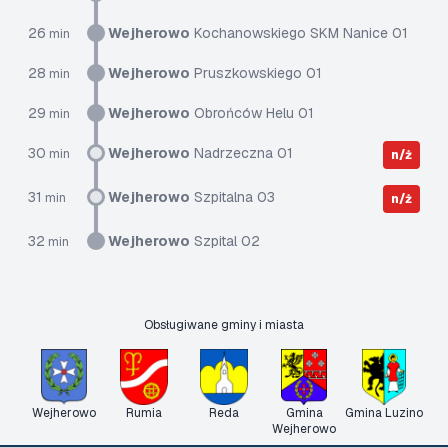
26
Wejherowo
Kochanowskiego SKM Nanice 01
min
28
Wejherowo
Pruszkowskiego 01
min
29
Wejherowo
Obrońców Helu 01
min
30
Wejherowo
Nadrzeczna 01
min
n/ż
31
Wejherowo
Szpitalna 03
min
n/ż
32
Wejherowo
Szpital 02
min
Obsługiwane gminy i miasta
Wejherowo
Rumia
Reda
Gmina
Gmina Luzino
Wejherowo