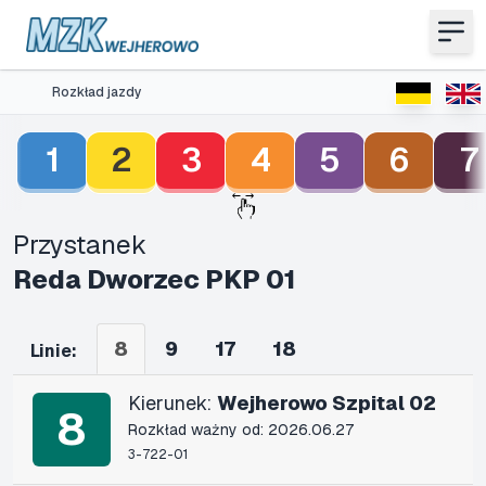
Rozkład jazdy
1
2
3
4
5
6
7
Przystanek
Reda Dworzec PKP 01
8
9
17
18
Linie:
Kierunek:
Wejherowo Szpital 02
8
Rozkład ważny od: 2026.06.27
3-722-01