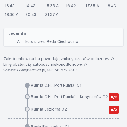
13:42
14:42
15:35 A
16:42
17:35 A
18:43
19:36 A
20:43
21:37 A
Legenda
A
kurs przez: Reda Ciechocino
Zakłócenia w ruchu powodują zmiany czasów odjazdów. //
Linię obsługują autobusy niskopodłogowe. //
www.mzkwejherowo.pl, tel.: 58 572 29 33
Rumia
C.H. „Port Rumia” 01
Rumia
C.H. „Port Rumia” - Kosynierów 02
n/ż
Rumia
Jeziorna 02
n/ż
Reda
Bosmańska 01