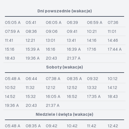
Dni powszednie (wakacje)
05:05 A
05:41
06:05 A
06:39
06:59 A
07:36
07:59 A
08:36
09:06
09:41
10:21
11:01
11:41
12:21
13:01
13:41
14:16
14:46
15:16
15:39 A
16:16
16:39 A
17:16
17:44 A
18:43
19:36 A
20:43
21:37 A
Soboty (wakacje)
05:48 A
06:44
07:38 A
08:35 A
09:32
10:12
10:52
11:32
12:12
12:52
13:32
14:12
14:52
15:32
16:05 A
16:52
17:35 A
18:43
19:36 A
20:43
21:37 A
Niedziele i święta (wakacje)
05:48 A
08:35 A
09:42
10:42
11:42
12:42