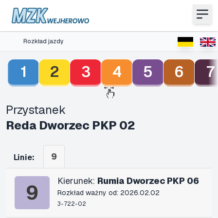
Rozkład jazdy
1
2
3
4
5
6
7
Przystanek
Reda Dworzec PKP 02
9
Linie:
Kierunek:
Rumia Dworzec PKP 06
9
Rozkład ważny od: 2026.02.02
3-722-02