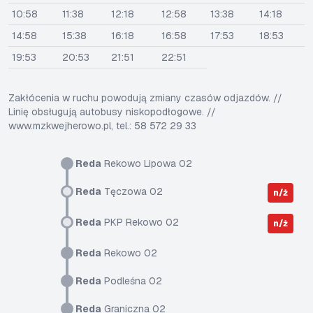
10:58
11:38
12:18
12:58
13:38
14:18
14:58
15:38
16:18
16:58
17:53
18:53
19:53
20:53
21:51
22:51
Zakłócenia w ruchu powodują zmiany czasów odjazdów. //
Linię obsługują autobusy niskopodłogowe. //
www.mzkwejherowo.pl, tel.: 58 572 29 33
Reda
Rekowo Lipowa 02
Reda
Tęczowa 02
n/ż
Reda
PKP Rekowo 02
n/ż
Reda
Rekowo 02
Reda
Podleśna 02
Reda
Graniczna 02