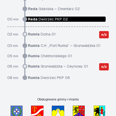
Reda
Gdańska – Cmentarz 02
00
Reda
Dworzec PKP 02
min
02
Rumia
Dolna 01
min
n/ż
03
Rumia
C.H. „Port Rumia” – Grunwaldzka 01
min
05
Rumia
Chełmońskiego 01
min
06
Rumia
Grunwaldzka – Ceynowy 01
min
n/ż
08
Rumia
Dworzec PKP 06
min
Obsługiwane gminy i miasta