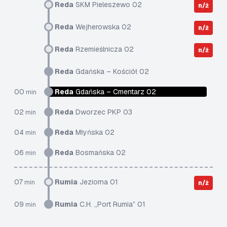
Reda
SKM Pieleszewo 02
n/ż
Reda
Wejherowska 02
n/ż
Reda
Rzemieślnicza 02
n/ż
Reda
Gdańska – Kościół 02
00
Reda
Gdańska – Cmentarz 02
min
02
Reda
Dworzec PKP 03
min
04
Reda
Młyńska 02
min
06
Reda
Bosmańska 02
min
07
Rumia
Jeziorna 01
min
n/ż
09
Rumia
C.H. „Port Rumia” 01
min