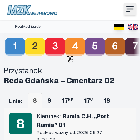
Rozkład jazdy
1
2
3
4
5
6
7
Przystanek
Reda Gdańska – Cmentarz 02
8
9
17
RP
17
C
18
Linie:
Kierunek:
Rumia C.H. „Port
8
Rumia” 01
Rozkład ważny od: 2026.06.27
3-723-02