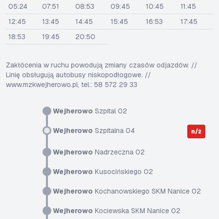
05:24
07:51
08:53
09:45
10:45
11:45
12:45
13:45
14:45
15:45
16:53
17:45
18:53
19:45
20:50
Zakłócenia w ruchu powodują zmiany czasów odjazdów. //
Linię obsługują autobusy niskopodłogowe. //
www.mzkwejherowo.pl, tel.: 58 572 29 33
Wejherowo
Szpital 02
Wejherowo
Szpitalna 04
n/ż
Wejherowo
Nadrzeczna 02
Wejherowo
Kusocińskiego 02
Wejherowo
Kochanowskiego SKM Nanice 02
Wejherowo
Kociewska SKM Nanice 02