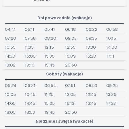
Dni powszednie (wakacje)
04:41
05:11
05:41
06:18
06:22
06:58
07:20
07:58
08:20
09:03
09:35
10:15
10:55
11:35
12:15
12:55
13:30
14:00
14:30
15:00
15:30
16:09
16:30
17:11
18:02
19:10
19:45
20:50
Soboty (wakacje)
05:24
06:21
06:54
07:51
08:53
09:25
10:05
10:45
11:25
12:05
12:45
13:25
14:05
14:45
15:25
16:13
16:45
17:33
18:05
18:53
19:45
20:50
Niedziele i święta (wakacje)