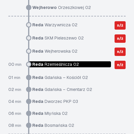
Wejherowo
Orzeszkowej 02
Reda
Warzywnicza 02
n/ż
Reda
SKM Pieleszewo 02
n/ż
Reda
Wejherowska 02
n/ż
00
Reda
Rzemieślnicza 02
min
n/ż
01
Reda
Gdańska – Kościół 02
min
02
Reda
Gdańska – Cmentarz 02
min
04
Reda
Dworzec PKP 03
min
06
Reda
Młyńska 02
min
08
Reda
Bosmańska 02
min