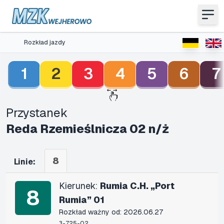
Rozkład jazdy
1
2
3
4
5
6
7
Przystanek
Reda Rzemieślnicza 02 n/ż
8
Linie:
Kierunek:
Rumia C.H. „Port
8
Rumia” 01
Rozkład ważny od: 2026.06.27
3-725-02