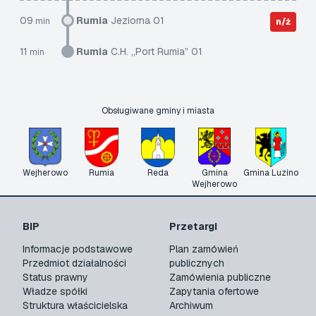
09
Rumia
Jeziorna 01
min
n/ż
11
Rumia
C.H. „Port Rumia” 01
min
Obsługiwane gminy i miasta
Wejherowo
Rumia
Reda
Gmina
Gmina Luzino
Wejherowo
BIP
Przetargi
Informacje podstawowe
Plan zamówień
Przedmiot działalności
publicznych
Status prawny
Zamówienia publiczne
Władze spółki
Zapytania ofertowe
Struktura właścicielska
Archiwum