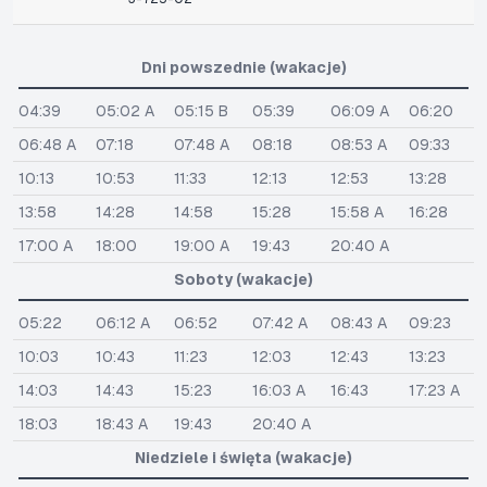
Dni powszednie (wakacje)
04:39
05:02 A
05:15 B
05:39
06:09 A
06:20
06:48 A
07:18
07:48 A
08:18
08:53 A
09:33
10:13
10:53
11:33
12:13
12:53
13:28
13:58
14:28
14:58
15:28
15:58 A
16:28
17:00 A
18:00
19:00 A
19:43
20:40 A
Soboty (wakacje)
05:22
06:12 A
06:52
07:42 A
08:43 A
09:23
10:03
10:43
11:23
12:03
12:43
13:23
14:03
14:43
15:23
16:03 A
16:43
17:23 A
18:03
18:43 A
19:43
20:40 A
Niedziele i święta (wakacje)