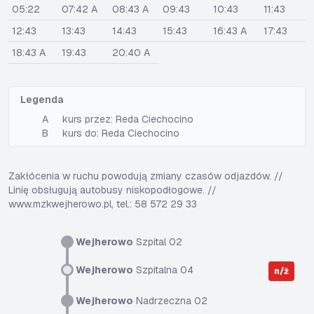
05:22
07:42 A
08:43 A
09:43
10:43
11:43
12:43
13:43
14:43
15:43
16:43 A
17:43
18:43 A
19:43
20:40 A
Legenda
A
kurs przez: Reda Ciechocino
B
kurs do: Reda Ciechocino
Zakłócenia w ruchu powodują zmiany czasów odjazdów. //
Linię obsługują autobusy niskopodłogowe. //
www.mzkwejherowo.pl, tel.: 58 572 29 33
Wejherowo
Szpital 02
Wejherowo
Szpitalna 04
n/ż
Wejherowo
Nadrzeczna 02