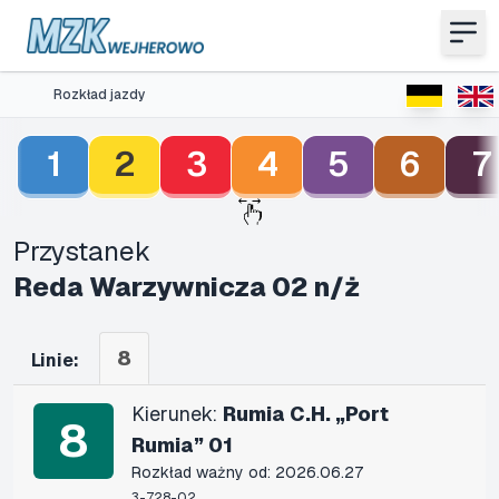
Rozkład jazdy
1
2
3
4
5
6
7
Przystanek
Reda Warzywnicza 02 n/ż
8
Linie:
Kierunek:
Rumia C.H. „Port
8
Rumia” 01
Rozkład ważny od: 2026.06.27
3-728-02