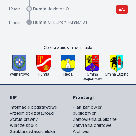
12
Rumia
Jeziorna 01
min
n/ż
14
Rumia
C.H. „Port Rumia” 01
min
Obsługiwane gminy i miasta
Wejherowo
Rumia
Reda
Gmina
Gmina Luzino
Wejherowo
BIP
Przetargi
Informacje podstawowe
Plan zamówień
Przedmiot działalności
publicznych
Status prawny
Zamówienia publiczne
Władze spółki
Zapytania ofertowe
Struktura właścicielska
Archiwum