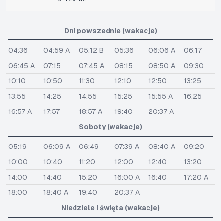
Dni powszednie (wakacje)
04:36
04:59 A
05:12 B
05:36
06:06 A
06:17
06:45 A
07:15
07:45 A
08:15
08:50 A
09:30
10:10
10:50
11:30
12:10
12:50
13:25
13:55
14:25
14:55
15:25
15:55 A
16:25
16:57 A
17:57
18:57 A
19:40
20:37 A
Soboty (wakacje)
05:19
06:09 A
06:49
07:39 A
08:40 A
09:20
10:00
10:40
11:20
12:00
12:40
13:20
14:00
14:40
15:20
16:00 A
16:40
17:20 A
18:00
18:40 A
19:40
20:37 A
Niedziele i święta (wakacje)