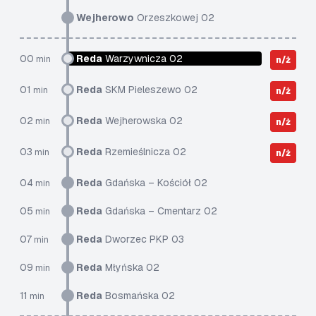
Wejherowo
Orzeszkowej 02
00
Reda
Warzywnicza 02
min
n/ż
01
Reda
SKM Pieleszewo 02
min
n/ż
02
Reda
Wejherowska 02
min
n/ż
03
Reda
Rzemieślnicza 02
min
n/ż
04
Reda
Gdańska – Kościół 02
min
05
Reda
Gdańska – Cmentarz 02
min
07
Reda
Dworzec PKP 03
min
09
Reda
Młyńska 02
min
11
Reda
Bosmańska 02
min