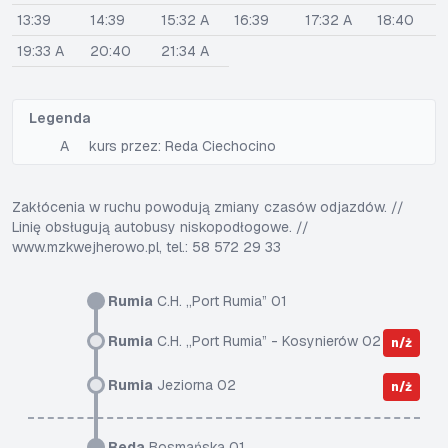
13:39
14:39
15:32 A
16:39
17:32 A
18:40
19:33 A
20:40
21:34 A
Legenda
A
kurs przez: Reda Ciechocino
Zakłócenia w ruchu powodują zmiany czasów odjazdów. //
Linię obsługują autobusy niskopodłogowe. //
www.mzkwejherowo.pl, tel.: 58 572 29 33
Rumia
C.H. „Port Rumia” 01
Rumia
C.H. „Port Rumia” - Kosynierów 02
n/ż
Rumia
Jeziorna 02
n/ż
Reda
Bosmańska 01