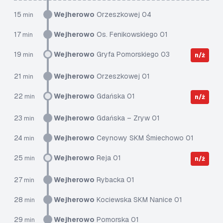
15
Wejherowo
Orzeszkowej 04
min
17
Wejherowo
Os. Fenikowskiego 01
min
19
Wejherowo
Gryfa Pomorskiego 03
min
n/ż
21
Wejherowo
Orzeszkowej 01
min
22
Wejherowo
Gdańska 01
min
n/ż
23
Wejherowo
Gdańska – Zryw 01
min
24
Wejherowo
Ceynowy SKM Śmiechowo 01
min
25
Wejherowo
Reja 01
min
n/ż
27
Wejherowo
Rybacka 01
min
28
Wejherowo
Kociewska SKM Nanice 01
min
29
Wejherowo
Pomorska 01
min