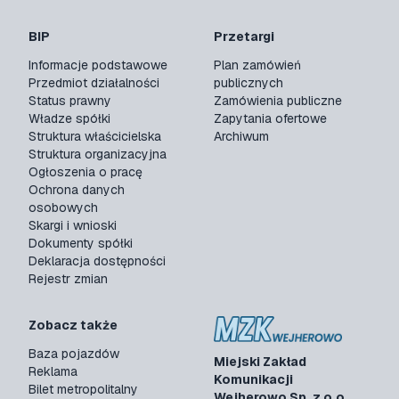
BIP
Przetargi
Informacje podstawowe
Plan zamówień
Przedmiot działalności
publicznych
Status prawny
Zamówienia publiczne
Władze spółki
Zapytania ofertowe
Struktura właścicielska
Archiwum
Struktura organizacyjna
Ogłoszenia o pracę
Ochrona danych
osobowych
Skargi i wnioski
Dokumenty spółki
Deklaracja dostępności
Rejestr zmian
Zobacz także
Baza pojazdów
Miejski Zakład
Reklama
Komunikacji
Bilet metropolitalny
Wejherowo Sp. z o.o.