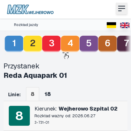
Rozkład jazdy
1
2
3
4
5
6
7
Przystanek
Reda Aquapark 01
8
18
Linie:
Kierunek:
Wejherowo Szpital 02
8
Rozkład ważny od: 2026.06.27
3-731-01