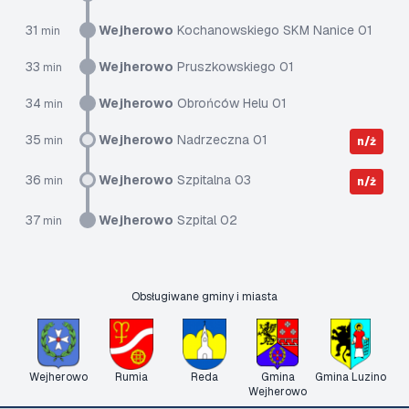
31
Wejherowo
Kochanowskiego SKM Nanice 01
min
33
Wejherowo
Pruszkowskiego 01
min
34
Wejherowo
Obrońców Helu 01
min
35
Wejherowo
Nadrzeczna 01
min
n/ż
36
Wejherowo
Szpitalna 03
min
n/ż
37
Wejherowo
Szpital 02
min
Obsługiwane gminy i miasta
Wejherowo
Rumia
Reda
Gmina
Gmina Luzino
Wejherowo