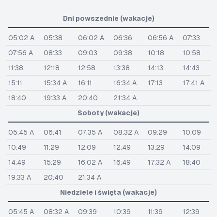
Dni powszednie (wakacje)
05:02 A
05:38
06:02 A
06:36
06:56 A
07:33
07:56 A
08:33
09:03
09:38
10:18
10:58
11:38
12:18
12:58
13:38
14:13
14:43
15:11
15:34 A
16:11
16:34 A
17:13
17:41 A
18:40
19:33 A
20:40
21:34 A
Soboty (wakacje)
05:45 A
06:41
07:35 A
08:32 A
09:29
10:09
10:49
11:29
12:09
12:49
13:29
14:09
14:49
15:29
16:02 A
16:49
17:32 A
18:40
19:33 A
20:40
21:34 A
Niedziele i święta (wakacje)
05:45 A
08:32 A
09:39
10:39
11:39
12:39