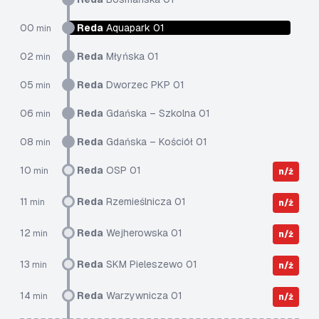
00
Reda
Aquapark 01
min
02
Reda
Młyńska 01
min
05
Reda
Dworzec PKP 01
min
06
Reda
Gdańska – Szkolna 01
min
08
Reda
Gdańska – Kościół 01
min
10
Reda
OSP 01
min
n/ż
11
Reda
Rzemieślnicza 01
min
n/ż
12
Reda
Wejherowska 01
min
n/ż
13
Reda
SKM Pieleszewo 01
min
n/ż
14
Reda
Warzywnicza 01
min
n/ż