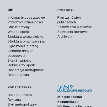
BIP
Przetargi
Informacje podstawowe
Plan zamówień
Przedmiot działalności
publicznych
Status prawny
Zamówienia publiczne
Władze spółki
Zapytania ofertowe
Struktura właścicielska
Archiwum
Struktura organizacyjna
Ogłoszenia o pracę
Ochrona danych
osobowych
Skargi i wnioski
Dokumenty spółki
Deklaracja dostępności
Rejestr zmian
Zobacz także
Baza pojazdów
Miejski Zakład
Reklama
Komunikacji
Bilet metropolitalny
Wejherowo Sp. z o.o.