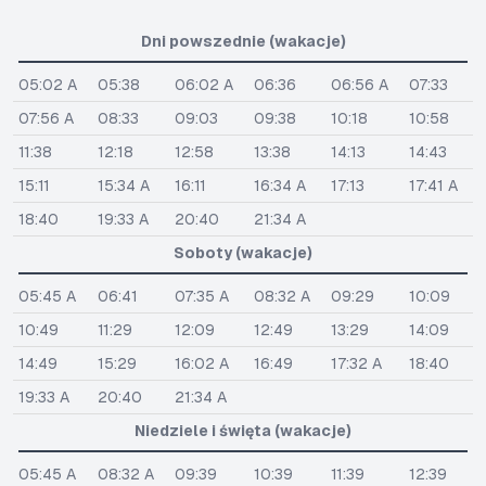
Dni powszednie (wakacje)
05:02 A
05:38
06:02 A
06:36
06:56 A
07:33
07:56 A
08:33
09:03
09:38
10:18
10:58
11:38
12:18
12:58
13:38
14:13
14:43
15:11
15:34 A
16:11
16:34 A
17:13
17:41 A
18:40
19:33 A
20:40
21:34 A
Soboty (wakacje)
05:45 A
06:41
07:35 A
08:32 A
09:29
10:09
10:49
11:29
12:09
12:49
13:29
14:09
14:49
15:29
16:02 A
16:49
17:32 A
18:40
19:33 A
20:40
21:34 A
Niedziele i święta (wakacje)
05:45 A
08:32 A
09:39
10:39
11:39
12:39