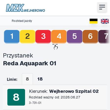
Rozkład jazdy
1
2
3
4
5
6
7
Przystanek
Reda Aquapark 01
8
18
Linie:
Kierunek:
Wejherowo Szpital 02
8
Rozkład ważny od: 2026.06.27
3-731-01