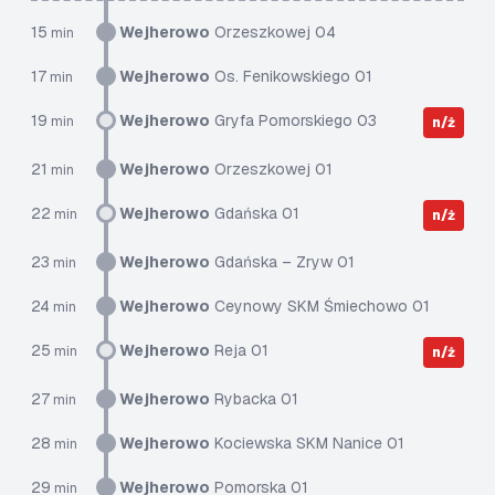
15
Wejherowo
Orzeszkowej 04
min
17
Wejherowo
Os. Fenikowskiego 01
min
19
Wejherowo
Gryfa Pomorskiego 03
min
n/ż
21
Wejherowo
Orzeszkowej 01
min
22
Wejherowo
Gdańska 01
min
n/ż
23
Wejherowo
Gdańska – Zryw 01
min
24
Wejherowo
Ceynowy SKM Śmiechowo 01
min
25
Wejherowo
Reja 01
min
n/ż
27
Wejherowo
Rybacka 01
min
28
Wejherowo
Kociewska SKM Nanice 01
min
29
Wejherowo
Pomorska 01
min