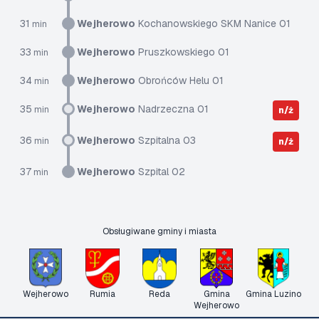
31
Wejherowo
Kochanowskiego SKM Nanice 01
min
33
Wejherowo
Pruszkowskiego 01
min
34
Wejherowo
Obrońców Helu 01
min
35
Wejherowo
Nadrzeczna 01
min
n/ż
36
Wejherowo
Szpitalna 03
min
n/ż
37
Wejherowo
Szpital 02
min
Obsługiwane gminy i miasta
Wejherowo
Rumia
Reda
Gmina
Gmina Luzino
Wejherowo