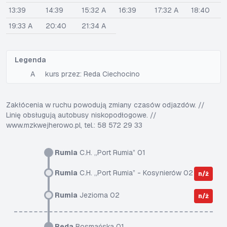
13:39
14:39
15:32 A
16:39
17:32 A
18:40
19:33 A
20:40
21:34 A
Legenda
A
kurs przez: Reda Ciechocino
Zakłócenia w ruchu powodują zmiany czasów odjazdów. //
Linię obsługują autobusy niskopodłogowe. //
www.mzkwejherowo.pl, tel.: 58 572 29 33
Rumia
C.H. „Port Rumia” 01
Rumia
C.H. „Port Rumia” - Kosynierów 02
n/ż
Rumia
Jeziorna 02
n/ż
Reda
Bosmańska 01