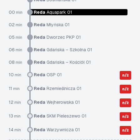
00
Reda
Aquapark 01
min
02
Reda
Młyńska 01
min
05
Reda
Dworzec PKP 01
min
06
Reda
Gdańska – Szkolna 01
min
08
Reda
Gdańska – Kościół 01
min
10
Reda
OSP 01
min
n/ż
11
Reda
Rzemieślnicza 01
min
n/ż
12
Reda
Wejherowska 01
min
n/ż
13
Reda
SKM Pieleszewo 01
min
n/ż
14
Reda
Warzywnicza 01
min
n/ż