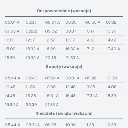
Dni powszednie (wakacje)
05:01 A
05:37
06:01 A
06:35
06:55 A
07:32
07:55 A
08:32
09:02
09:37
10:17
10:57
11:37
12:17
12:57
13:37
14:12
14:42
15:09
15:32 A
16:09
16:32 A
17:12
17:40 A
18:39
19:32 A
20:39
21:33 A
Soboty (wakacje)
05:44 A
06:40
07:34 A
08:31 A
09:28
10:08
10:48
11:28
12:08
12:48
13:28
14:08
14:48
15:28
16:01 A
16:48
17:31 A
18:39
19:32 A
20:39
21:33 A
Niedziele i święta (wakacje)
05:44 A
08:31 A
09:38
10:38
11:38
12:38