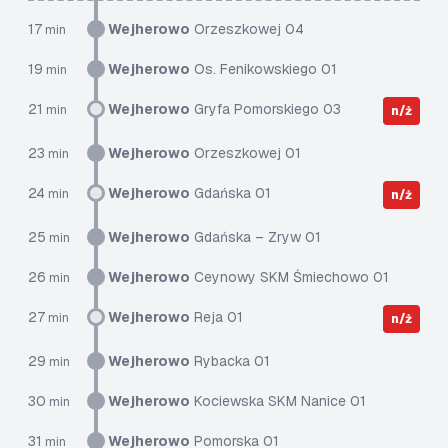
17
Wejherowo
Orzeszkowej 04
min
19
Wejherowo
Os. Fenikowskiego 01
min
21
Wejherowo
Gryfa Pomorskiego 03
min
n/ż
23
Wejherowo
Orzeszkowej 01
min
24
Wejherowo
Gdańska 01
min
n/ż
25
Wejherowo
Gdańska – Zryw 01
min
26
Wejherowo
Ceynowy SKM Śmiechowo 01
min
27
Wejherowo
Reja 01
min
n/ż
29
Wejherowo
Rybacka 01
min
30
Wejherowo
Kociewska SKM Nanice 01
min
31
Wejherowo
Pomorska 01
min