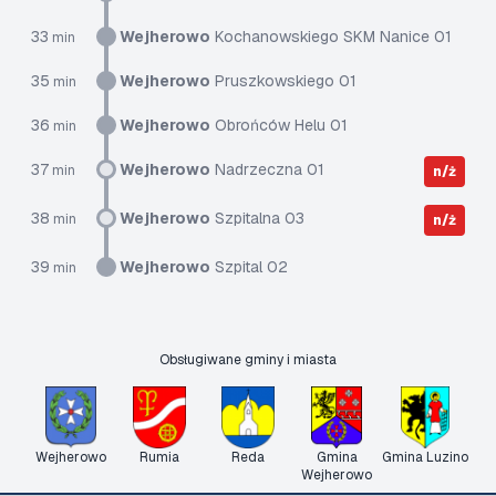
33
Wejherowo
Kochanowskiego SKM Nanice 01
min
35
Wejherowo
Pruszkowskiego 01
min
36
Wejherowo
Obrońców Helu 01
min
37
Wejherowo
Nadrzeczna 01
min
n/ż
38
Wejherowo
Szpitalna 03
min
n/ż
39
Wejherowo
Szpital 02
min
Obsługiwane gminy i miasta
Wejherowo
Rumia
Reda
Gmina
Gmina Luzino
Wejherowo