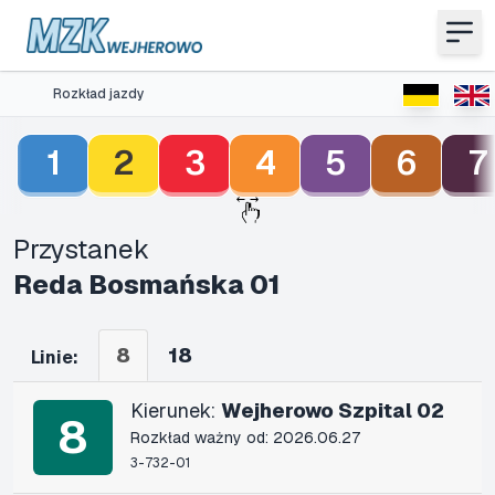
Rozkład jazdy
1
2
3
4
5
6
7
Przystanek
Reda Bosmańska 01
8
18
Linie:
Kierunek:
Wejherowo Szpital 02
8
Rozkład ważny od: 2026.06.27
3-732-01