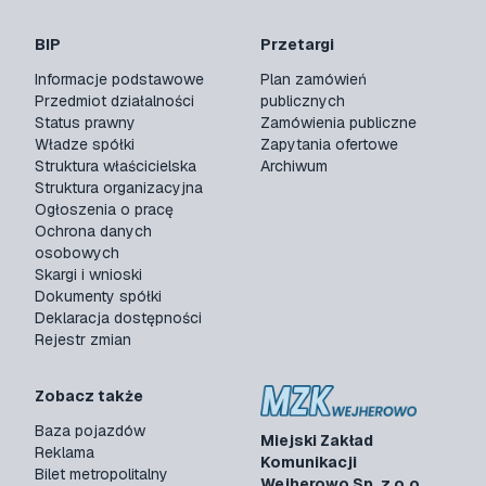
BIP
Przetargi
Informacje podstawowe
Plan zamówień
Przedmiot działalności
publicznych
Status prawny
Zamówienia publiczne
Władze spółki
Zapytania ofertowe
Struktura właścicielska
Archiwum
Struktura organizacyjna
Ogłoszenia o pracę
Ochrona danych
osobowych
Skargi i wnioski
Dokumenty spółki
Deklaracja dostępności
Rejestr zmian
Zobacz także
Baza pojazdów
Miejski Zakład
Reklama
Komunikacji
Bilet metropolitalny
Wejherowo Sp. z o.o.