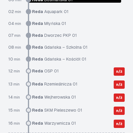
min
02
Reda
Aquapark 01
min
04
Reda
Młyńska 01
min
07
Reda
Dworzec PKP 01
min
08
Reda
Gdańska – Szkolna 01
min
10
Reda
Gdańska – Kościół 01
min
12
Reda
OSP 01
min
n/ż
13
Reda
Rzemieślnicza 01
min
n/ż
14
Reda
Wejherowska 01
min
n/ż
15
Reda
SKM Pieleszewo 01
min
n/ż
16
Reda
Warzywnicza 01
min
n/ż