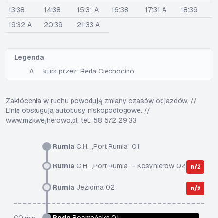
13:38
14:38
15:31 A
16:38
17:31 A
18:39
19:32 A
20:39
21:33 A
Legenda
A
kurs przez: Reda Ciechocino
Zakłócenia w ruchu powodują zmiany czasów odjazdów. //
Linię obsługują autobusy niskopodłogowe. //
www.mzkwejherowo.pl, tel.: 58 572 29 33
Rumia
C.H. „Port Rumia” 01
Rumia
C.H. „Port Rumia” - Kosynierów 02
n/ż
Rumia
Jeziorna 02
n/ż
00
Reda
Bosmańska 01