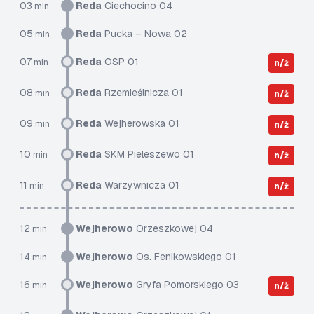
03
Reda
Ciechocino 04
min
05
Reda
Pucka – Nowa 02
min
07
Reda
OSP 01
min
n/ż
08
Reda
Rzemieślnicza 01
min
n/ż
09
Reda
Wejherowska 01
min
n/ż
10
Reda
SKM Pieleszewo 01
min
n/ż
11
Reda
Warzywnicza 01
min
n/ż
12
Wejherowo
Orzeszkowej 04
min
14
Wejherowo
Os. Fenikowskiego 01
min
16
Wejherowo
Gryfa Pomorskiego 03
min
n/ż