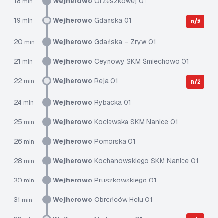
18
Wejherowo
Orzeszkowej 01
min
19
Wejherowo
Gdańska 01
min
n/ż
20
Wejherowo
Gdańska – Zryw 01
min
21
Wejherowo
Ceynowy SKM Śmiechowo 01
min
22
Wejherowo
Reja 01
min
n/ż
24
Wejherowo
Rybacka 01
min
25
Wejherowo
Kociewska SKM Nanice 01
min
26
Wejherowo
Pomorska 01
min
28
Wejherowo
Kochanowskiego SKM Nanice 01
min
30
Wejherowo
Pruszkowskiego 01
min
31
Wejherowo
Obrońców Helu 01
min