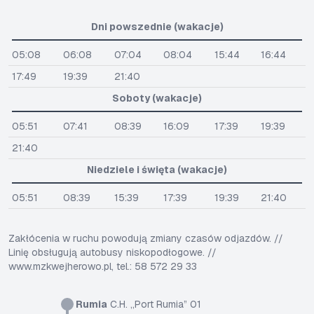
Dni powszednie (wakacje)
05:08
06:08
07:04
08:04
15:44
16:44
17:49
19:39
21:40
Soboty (wakacje)
05:51
07:41
08:39
16:09
17:39
19:39
21:40
Niedziele i święta (wakacje)
05:51
08:39
15:39
17:39
19:39
21:40
Zakłócenia w ruchu powodują zmiany czasów odjazdów. //
Linię obsługują autobusy niskopodłogowe. //
www.mzkwejherowo.pl, tel.: 58 572 29 33
Rumia
C.H. „Port Rumia” 01