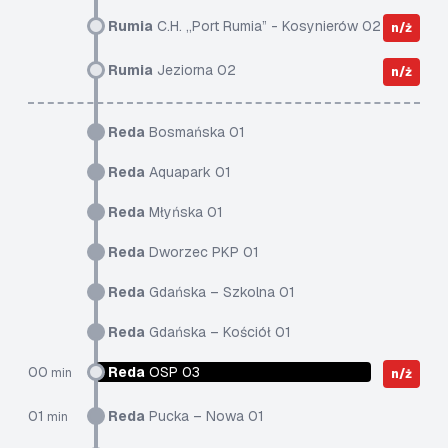
Rumia
C.H. „Port Rumia” - Kosynierów 02
n/ż
Rumia
Jeziorna 02
n/ż
Reda
Bosmańska 01
Reda
Aquapark 01
Reda
Młyńska 01
Reda
Dworzec PKP 01
Reda
Gdańska – Szkolna 01
Reda
Gdańska – Kościół 01
00
Reda
OSP 03
min
n/ż
01
Reda
Pucka – Nowa 01
min