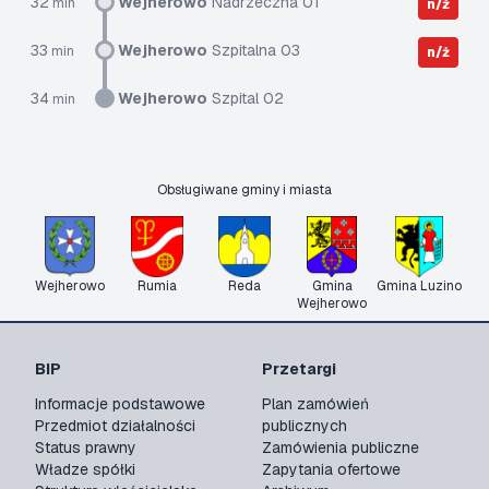
32
Wejherowo
Nadrzeczna 01
min
n/ż
33
Wejherowo
Szpitalna 03
min
n/ż
34
Wejherowo
Szpital 02
min
Obsługiwane gminy i miasta
Wejherowo
Rumia
Reda
Gmina
Gmina Luzino
Wejherowo
BIP
Przetargi
Informacje podstawowe
Plan zamówień
Przedmiot działalności
publicznych
Status prawny
Zamówienia publiczne
Władze spółki
Zapytania ofertowe