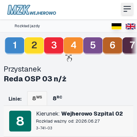
Rozkład jazdy
1
2
3
4
5
6
7
Przystanek
Reda OSP 03 n/ż
8
WS
8
RC
Linie:
Kierunek:
Wejherowo Szpital 02
8
Rozkład ważny od: 2026.06.27
3-741-03