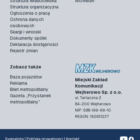
Struktura właścicielska
Archiwum
Struktura organizacyjna
Ogłoszenia o pracę
Ochrona danych
osobowych
Skargi i wnioski
Dokumenty spółki
Deklaracja dostępności
Rejestr zmian
Zobacz także
Baza pojazdów
Miejski Zakład
Reklama
Komunikacji
Bilet metropolitalny
Wejherowo Sp. z o.o.
Gazeta „Przystanek
ul. Tartaczna 2
metropolitalny”
84-200 Wejherowo
NIP: 588-199-99-10
REGON: 192631237
Sygnalista
|
Polityka prywatności
|
Kontakt