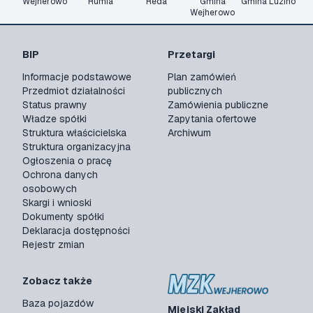
Wejherowo
Rumia
Reda
Gmina
Gmina Luzino
Wejherowo
BIP
Przetargi
Informacje podstawowe
Plan zamówień
Przedmiot działalności
publicznych
Status prawny
Zamówienia publiczne
Władze spółki
Zapytania ofertowe
Struktura właścicielska
Archiwum
Struktura organizacyjna
Ogłoszenia o pracę
Ochrona danych
osobowych
Skargi i wnioski
Dokumenty spółki
Deklaracja dostępności
Rejestr zmian
Zobacz także
Baza pojazdów
Miejski Zakład