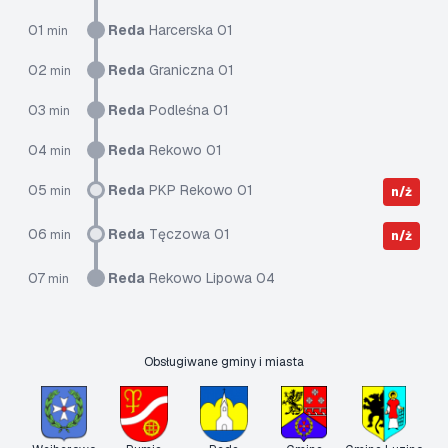
01
Reda
Harcerska 01
min
02
Reda
Graniczna 01
min
03
Reda
Podleśna 01
min
04
Reda
Rekowo 01
min
05
Reda
PKP Rekowo 01
min
n/ż
06
Reda
Tęczowa 01
min
n/ż
07
Reda
Rekowo Lipowa 04
min
Obsługiwane gminy i miasta