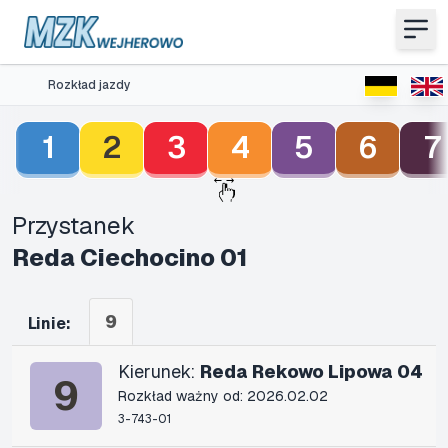
Rozkład jazdy
1
2
3
4
5
6
7
Przystanek
Reda Ciechocino 01
9
Linie:
Kierunek:
Reda Rekowo Lipowa 04
9
Rozkład ważny od: 2026.02.02
3-743-01