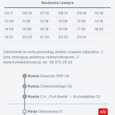
Niedziele i święta
05:11
06:15
07:15
08:15
09:18
10:18
10:58
11:38
12:18
12:58
13:38
14:18
14:58
15:38
16:18
16:58
17:38
18:33
19:33
20:33
21:30
22:30
23:30
Zakłócenia w ruchu powodują zmiany czasów odjazdów. //
Linię obsługują autobusy niskopodłogowe. //
www.mzkwejherowo.pl, tel.: 58 572 29 33
Rumia
Dworzec PKP 06
Rumia
Chełmońskiego 02
Rumia
C.H. „Port Rumia” – Grunwaldzka 02
Reda
Obwodowa 01
n/ż