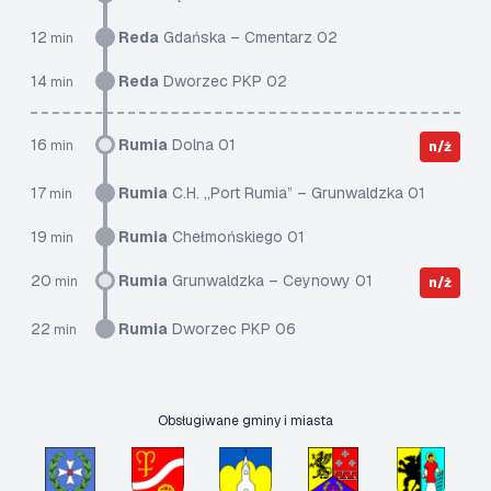
12
Reda
Gdańska – Cmentarz 02
min
14
Reda
Dworzec PKP 02
min
16
Rumia
Dolna 01
min
n/ż
17
Rumia
C.H. „Port Rumia” – Grunwaldzka 01
min
19
Rumia
Chełmońskiego 01
min
20
Rumia
Grunwaldzka – Ceynowy 01
min
n/ż
22
Rumia
Dworzec PKP 06
min
Obsługiwane gminy i miasta