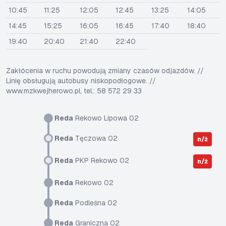
10:45
11:25
12:05
12:45
13:25
14:05
14:45
15:25
16:05
16:45
17:40
18:40
19:40
20:40
21:40
22:40
Zakłócenia w ruchu powodują zmiany czasów odjazdów. //
Linię obsługują autobusy niskopodłogowe. //
www.mzkwejherowo.pl, tel.: 58 572 29 33
Reda
Rekowo Lipowa 02
Reda
Tęczowa 02
n/ż
Reda
PKP Rekowo 02
n/ż
Reda
Rekowo 02
Reda
Podleśna 02
Reda
Graniczna 02