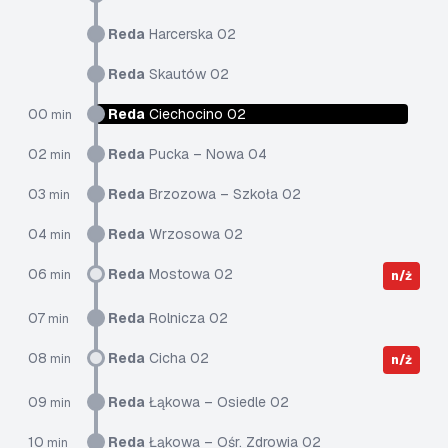
Reda
Harcerska 02
Reda
Skautów 02
00
Reda
Ciechocino 02
min
02
Reda
Pucka – Nowa 04
min
03
Reda
Brzozowa – Szkoła 02
min
04
Reda
Wrzosowa 02
min
06
Reda
Mostowa 02
min
n/ż
07
Reda
Rolnicza 02
min
08
Reda
Cicha 02
min
n/ż
09
Reda
Łąkowa – Osiedle 02
min
10
Reda
Łąkowa – Ośr. Zdrowia 02
min