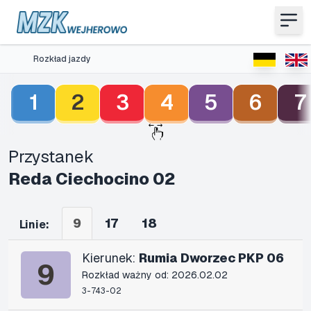
Rozkład jazdy
1
2
3
4
5
6
7
Przystanek
Reda Ciechocino 02
9
17
18
Linie:
Kierunek:
Rumia Dworzec PKP 06
9
Rozkład ważny od: 2026.02.02
3-743-02