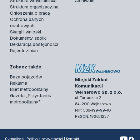
Struktura właścicielska
Archiwum
Struktura organizacyjna
Ogłoszenia o pracę
Ochrona danych
osobowych
Skargi i wnioski
Dokumenty spółki
Deklaracja dostępności
Rejestr zmian
Zobacz także
Baza pojazdów
Miejski Zakład
Reklama
Komunikacji
Bilet metropolitalny
Wejherowo Sp. z o.o.
Gazeta „Przystanek
ul. Tartaczna 2
metropolitalny”
84-200 Wejherowo
NIP: 588-199-99-10
REGON: 192631237
Sygnalista
|
Polityka prywatności
|
Kontakt