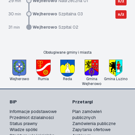
29
Wejherowo
Nadrzeczna 01
min
n/ż
30
Wejherowo
Szpitalna 03
min
n/ż
31
Wejherowo
Szpital 02
min
Obsługiwane gminy i miasta
Wejherowo
Rumia
Reda
Gmina
Gmina Luzino
Wejherowo
BIP
Przetargi
Informacje podstawowe
Plan zamówień
Przedmiot działalności
publicznych
Status prawny
Zamówienia publiczne
Władze spółki
Zapytania ofertowe