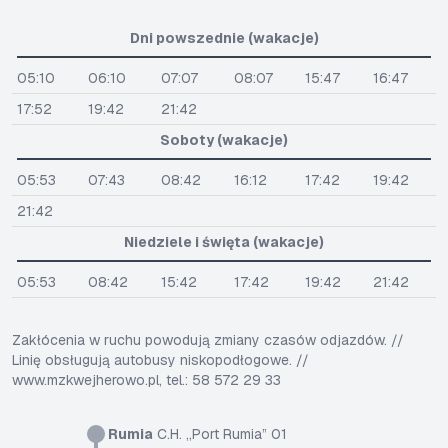
Dni powszednie (wakacje)
05:10
06:10
07:07
08:07
15:47
16:47
17:52
19:42
21:42
Soboty (wakacje)
05:53
07:43
08:42
16:12
17:42
19:42
21:42
Niedziele i święta (wakacje)
05:53
08:42
15:42
17:42
19:42
21:42
Zakłócenia w ruchu powodują zmiany czasów odjazdów. //
Linię obsługują autobusy niskopodłogowe. //
www.mzkwejherowo.pl, tel.: 58 572 29 33
Rumia
C.H. „Port Rumia” 01