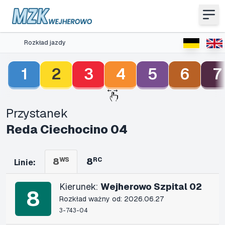
Rozkład jazdy
1
2
3
4
5
6
7
Przystanek
Reda Ciechocino 04
8
WS
8
RC
Linie:
Kierunek:
Wejherowo Szpital 02
8
Rozkład ważny od: 2026.06.27
3-743-04