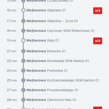
15
Wejherowo
Orzeszkowej 01
min
16
Wejherowo
Gdańska 01
min
n/ż
17
Wejherowo
Gdańska – Zryw 01
min
18
Wejherowo
Ceynowy SKM Śmiechowo 01
min
19
Wejherowo
Reja 01
min
n/ż
21
Wejherowo
Rybacka 01
min
22
Wejherowo
Kociewska SKM Nanice 01
min
23
Wejherowo
Pomorska 01
min
25
Wejherowo
Kochanowskiego SKM Nanice 01
min
27
Wejherowo
Pruszkowskiego 01
min
28
Wejherowo
Obrońców Helu 01
min