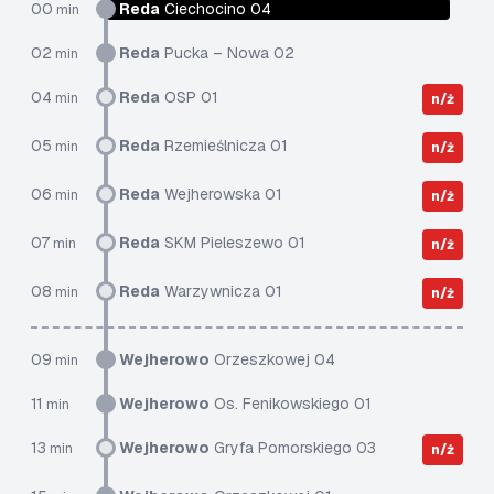
00
Reda
Ciechocino 04
min
02
Reda
Pucka – Nowa 02
min
04
Reda
OSP 01
min
n/ż
05
Reda
Rzemieślnicza 01
min
n/ż
06
Reda
Wejherowska 01
min
n/ż
07
Reda
SKM Pieleszewo 01
min
n/ż
08
Reda
Warzywnicza 01
min
n/ż
09
Wejherowo
Orzeszkowej 04
min
11
Wejherowo
Os. Fenikowskiego 01
min
13
Wejherowo
Gryfa Pomorskiego 03
min
n/ż