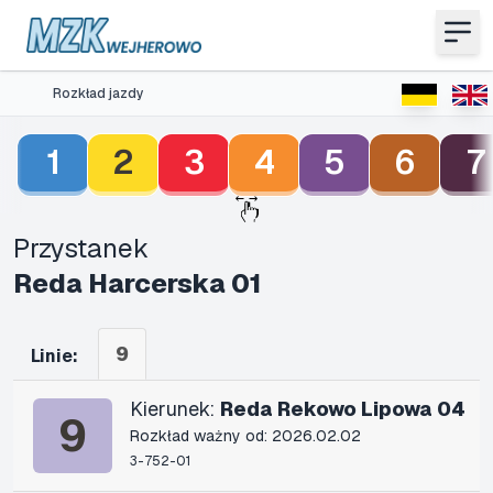
Rozkład jazdy
1
2
3
4
5
6
7
Przystanek
Reda Harcerska 01
9
Linie:
Kierunek:
Reda Rekowo Lipowa 04
9
Rozkład ważny od: 2026.02.02
3-752-01