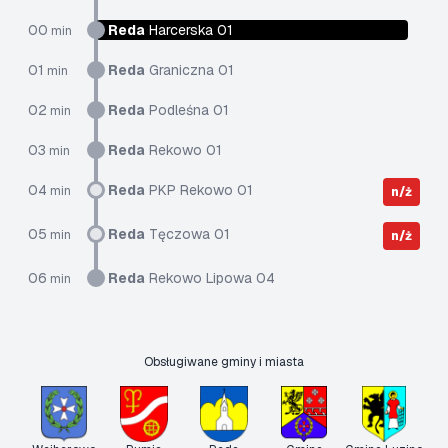
00
Reda
Harcerska 01
min
01
Reda
Graniczna 01
min
02
Reda
Podleśna 01
min
03
Reda
Rekowo 01
min
04
Reda
PKP Rekowo 01
min
n/ż
05
Reda
Tęczowa 01
min
n/ż
06
Reda
Rekowo Lipowa 04
min
Obsługiwane gminy i miasta