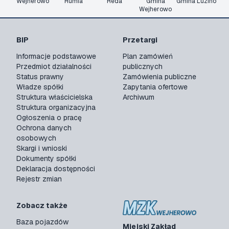
Wejherowo
Rumia
Reda
Gmina
Gmina Luzino
Wejherowo
BIP
Przetargi
Informacje podstawowe
Plan zamówień
Przedmiot działalności
publicznych
Status prawny
Zamówienia publiczne
Władze spółki
Zapytania ofertowe
Struktura właścicielska
Archiwum
Struktura organizacyjna
Ogłoszenia o pracę
Ochrona danych
osobowych
Skargi i wnioski
Dokumenty spółki
Deklaracja dostępności
Rejestr zmian
Zobacz także
Baza pojazdów
Miejski Zakład