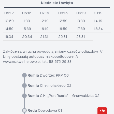
Niedziele i święta
05:12
06:16
07:16
08:16
09:19
10:19
10:59
11:39
12:19
12:59
13:39
14:19
14:59
15:39
16:19
16:59
17:39
18:34
19:34
20:34
21:31
22:31
23:31
Zakłócenia w ruchu powodują zmiany czasów odjazdów. //
Linię obsługują autobusy niskopodłogowe. //
www.mzkwejherowo.pl, tel.: 58 572 29 33
Rumia
Dworzec PKP 06
Rumia
Chełmońskiego 02
Rumia
C.H. „Port Rumia” – Grunwaldzka 02
Reda
Obwodowa 01
n/ż