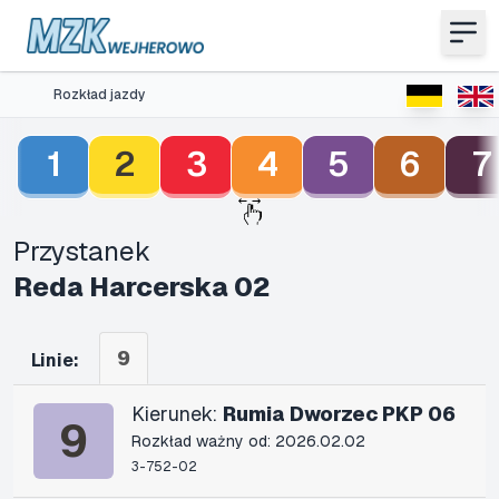
Rozkład jazdy
1
2
3
4
5
6
7
Przystanek
Reda Harcerska 02
9
Linie:
Kierunek:
Rumia Dworzec PKP 06
9
Rozkład ważny od: 2026.02.02
3-752-02