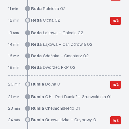
11
Reda
Rolnicza 02
min
12
Reda
Cicha 02
min
n/ż
13
Reda
Łąkowa – Osiedle 02
min
14
Reda
Łąkowa – Ośr. Zdrowia 02
min
16
Reda
Gdańska – Cmentarz 02
min
18
Reda
Dworzec PKP 02
min
20
Rumia
Dolna 01
min
n/ż
21
Rumia
C.H. „Port Rumia” – Grunwaldzka 01
min
23
Rumia
Chełmońskiego 01
min
24
Rumia
Grunwaldzka – Ceynowy 01
min
n/ż