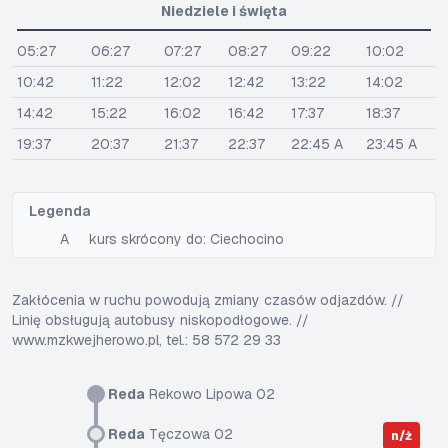
Niedziele i święta
05:27
06:27
07:27
08:27
09:22
10:02
10:42
11:22
12:02
12:42
13:22
14:02
14:42
15:22
16:02
16:42
17:37
18:37
19:37
20:37
21:37
22:37
22:45 A
23:45 A
Legenda
A
kurs skrócony do: Ciechocino
Zakłócenia w ruchu powodują zmiany czasów odjazdów. //
Linię obsługują autobusy niskopodłogowe. //
www.mzkwejherowo.pl, tel.: 58 572 29 33
Reda
Rekowo Lipowa 02
Reda
Tęczowa 02
n/ż