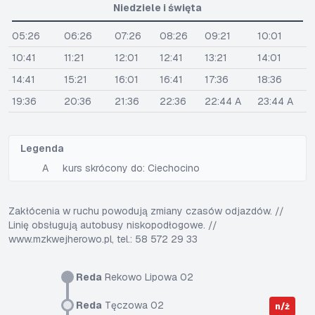
Niedziele i święta
05:26
06:26
07:26
08:26
09:21
10:01
10:41
11:21
12:01
12:41
13:21
14:01
14:41
15:21
16:01
16:41
17:36
18:36
19:36
20:36
21:36
22:36
22:44 A
23:44 A
Legenda
A
kurs skrócony do: Ciechocino
Zakłócenia w ruchu powodują zmiany czasów odjazdów. //
Linię obsługują autobusy niskopodłogowe. //
www.mzkwejherowo.pl, tel.: 58 572 29 33
Reda
Rekowo Lipowa 02
Reda
Tęczowa 02
n/ż