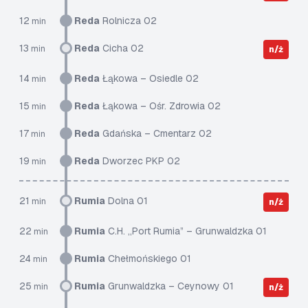
12
Reda
Rolnicza 02
min
13
Reda
Cicha 02
min
n/ż
14
Reda
Łąkowa – Osiedle 02
min
15
Reda
Łąkowa – Ośr. Zdrowia 02
min
17
Reda
Gdańska – Cmentarz 02
min
19
Reda
Dworzec PKP 02
min
21
Rumia
Dolna 01
min
n/ż
22
Rumia
C.H. „Port Rumia” – Grunwaldzka 01
min
24
Rumia
Chełmońskiego 01
min
25
Rumia
Grunwaldzka – Ceynowy 01
min
n/ż