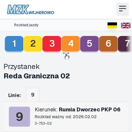
Rozkład jazdy
1
2
3
4
5
6
7
Przystanek
Reda Graniczna 02
9
Linie:
Kierunek:
Rumia Dworzec PKP 06
9
Rozkład ważny od: 2026.02.02
3-753-02