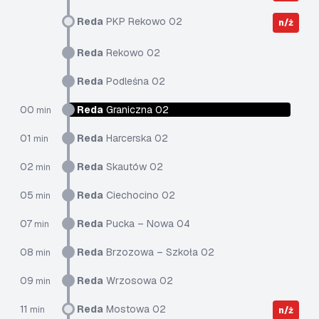
Reda
PKP Rekowo 02
n/ż
Reda
Rekowo 02
Reda
Podleśna 02
00
Reda
Graniczna 02
min
01
Reda
Harcerska 02
min
02
Reda
Skautów 02
min
05
Reda
Ciechocino 02
min
07
Reda
Pucka – Nowa 04
min
08
Reda
Brzozowa – Szkoła 02
min
09
Reda
Wrzosowa 02
min
11
Reda
Mostowa 02
min
n/ż