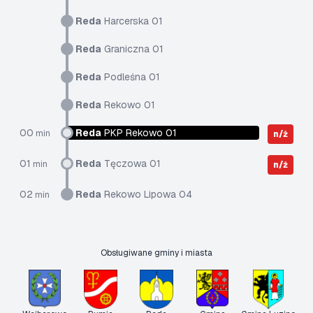
Reda
Harcerska 01
Reda
Graniczna 01
Reda
Podleśna 01
Reda
Rekowo 01
00
Reda
PKP Rekowo 01
min
n/ż
01
Reda
Tęczowa 01
min
n/ż
02
Reda
Rekowo Lipowa 04
min
Obsługiwane gminy i miasta