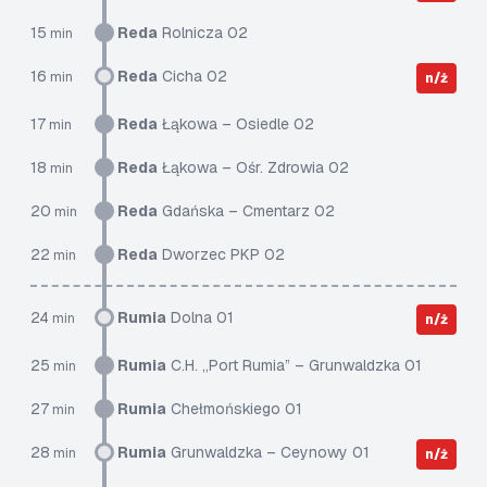
15
Reda
Rolnicza 02
min
16
Reda
Cicha 02
min
n/ż
17
Reda
Łąkowa – Osiedle 02
min
18
Reda
Łąkowa – Ośr. Zdrowia 02
min
20
Reda
Gdańska – Cmentarz 02
min
22
Reda
Dworzec PKP 02
min
24
Rumia
Dolna 01
min
n/ż
25
Rumia
C.H. „Port Rumia” – Grunwaldzka 01
min
27
Rumia
Chełmońskiego 01
min
28
Rumia
Grunwaldzka – Ceynowy 01
min
n/ż