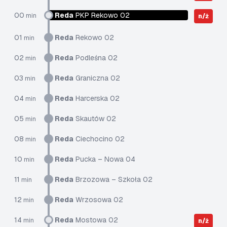
00
Reda
PKP Rekowo 02
min
n/ż
01
Reda
Rekowo 02
min
02
Reda
Podleśna 02
min
03
Reda
Graniczna 02
min
04
Reda
Harcerska 02
min
05
Reda
Skautów 02
min
08
Reda
Ciechocino 02
min
10
Reda
Pucka – Nowa 04
min
11
Reda
Brzozowa – Szkoła 02
min
12
Reda
Wrzosowa 02
min
14
Reda
Mostowa 02
min
n/ż