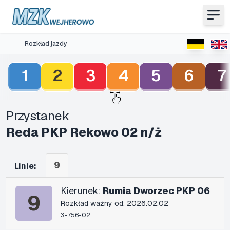
Rozkład jazdy
1
2
3
4
5
6
7
Przystanek
Reda PKP Rekowo 02 n/ż
9
Linie:
Kierunek:
Rumia Dworzec PKP 06
9
Rozkład ważny od: 2026.02.02
3-756-02