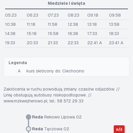
Niedziele i święta
05:23
06:23
07:23
08:23
09:18
09:58
10:38
11:18
11:58
12:38
13:18
13:58
14:38
15:18
15:58
16:38
17:33
18:33
19:33
20:33
21:33
22:33
22:41 A
23:41 A
Legenda
A
kurs skrócony do: Ciechocino
Zakłócenia w ruchu powodują zmiany czasów odjazdów. //
Linię obsługują autobusy niskopodłogowe. //
www.mzkwejherowo.pl, tel.: 58 572 29 33
Reda
Rekowo Lipowa 02
Reda
Tęczowa 02
n/ż