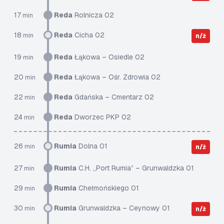
17
Reda
Rolnicza 02
min
18
Reda
Cicha 02
min
n/ż
19
Reda
Łąkowa – Osiedle 02
min
20
Reda
Łąkowa – Ośr. Zdrowia 02
min
22
Reda
Gdańska – Cmentarz 02
min
24
Reda
Dworzec PKP 02
min
26
Rumia
Dolna 01
min
n/ż
27
Rumia
C.H. „Port Rumia” – Grunwaldzka 01
min
29
Rumia
Chełmońskiego 01
min
30
Rumia
Grunwaldzka – Ceynowy 01
min
n/ż