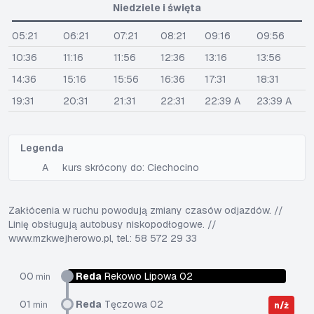
Niedziele i święta
05:21
06:21
07:21
08:21
09:16
09:56
10:36
11:16
11:56
12:36
13:16
13:56
14:36
15:16
15:56
16:36
17:31
18:31
19:31
20:31
21:31
22:31
22:39 A
23:39 A
Legenda
A
kurs skrócony do: Ciechocino
Zakłócenia w ruchu powodują zmiany czasów odjazdów. //
Linię obsługują autobusy niskopodłogowe. //
www.mzkwejherowo.pl, tel.: 58 572 29 33
00
Reda
Rekowo Lipowa 02
min
01
Reda
Tęczowa 02
min
n/ż