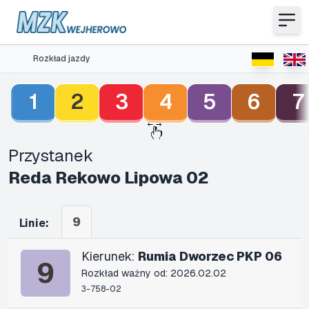
Rozkład jazdy
1
2
3
4
5
6
7
Przystanek
Reda Rekowo Lipowa 02
9
Linie:
Kierunek:
Rumia Dworzec PKP 06
9
Rozkład ważny od: 2026.02.02
3-758-02