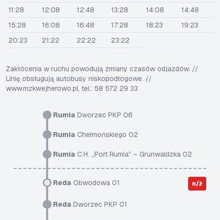
11:28
12:08
12:48
13:28
14:08
14:48
15:28
16:08
16:48
17:28
18:23
19:23
20:23
21:22
22:22
23:22
Zakłócenia w ruchu powodują zmiany czasów odjazdów. //
Linię obsługują autobusy niskopodłogowe. //
www.mzkwejherowo.pl, tel.: 58 572 29 33
Rumia
Dworzec PKP 06
Rumia
Chełmońskiego 02
Rumia
C.H. „Port Rumia” – Grunwaldzka 02
Reda
Obwodowa 01
n/ż
Reda
Dworzec PKP 01