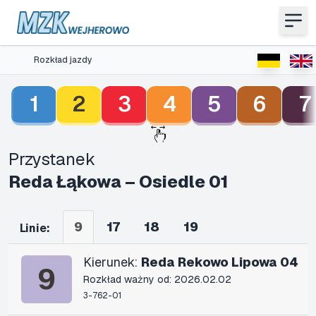
Rozkład jazdy
1
2
3
4
5
6
7
Przystanek
Reda Łąkowa – Osiedle 01
9
17
18
19
Linie:
Kierunek:
Reda Rekowo Lipowa 04
9
Rozkład ważny od: 2026.02.02
3-762-01