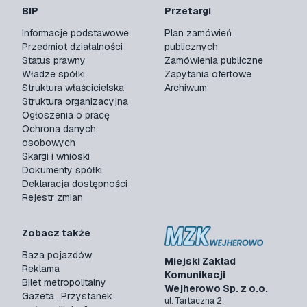
BIP
Przetargi
Informacje podstawowe
Plan zamówień
Przedmiot działalności
publicznych
Status prawny
Zamówienia publiczne
Władze spółki
Zapytania ofertowe
Struktura właścicielska
Archiwum
Struktura organizacyjna
Ogłoszenia o pracę
Ochrona danych
osobowych
Skargi i wnioski
Dokumenty spółki
Deklaracja dostępności
Rejestr zmian
Zobacz także
Baza pojazdów
Miejski Zakład
Reklama
Komunikacji
Bilet metropolitalny
Wejherowo Sp. z o.o.
Gazeta „Przystanek
ul. Tartaczna 2