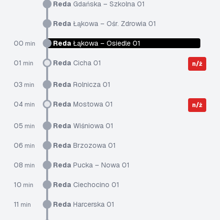
Reda
Gdańska – Szkolna 01
Reda
Łąkowa – Ośr. Zdrowia 01
00
Reda
Łąkowa – Osiedle 01
min
01
Reda
Cicha 01
min
n/ż
03
Reda
Rolnicza 01
min
04
Reda
Mostowa 01
min
n/ż
05
Reda
Wiśniowa 01
min
06
Reda
Brzozowa 01
min
08
Reda
Pucka – Nowa 01
min
10
Reda
Ciechocino 01
min
11
Reda
Harcerska 01
min