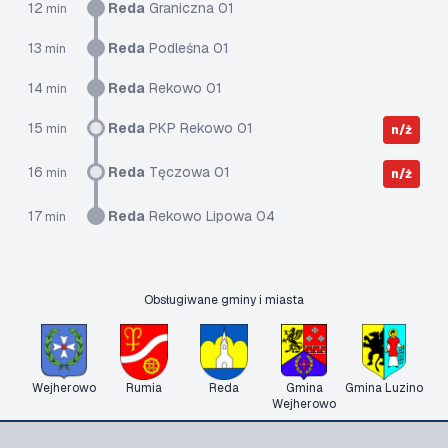
12
Reda
Graniczna 01
min
13
Reda
Podleśna 01
min
14
Reda
Rekowo 01
min
15
Reda
PKP Rekowo 01
min
n/ż
16
Reda
Tęczowa 01
min
n/ż
17
Reda
Rekowo Lipowa 04
min
Obsługiwane gminy i miasta
Wejherowo
Rumia
Reda
Gmina
Gmina Luzino
Wejherowo