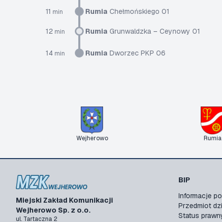
11
Rumia
Chełmońskiego 01
min
12
Rumia
Grunwaldzka – Ceynowy 01
min
14
Rumia
Dworzec PKP 06
min
Wejherowo
Rumia
BIP
Informacje 
Miejski Zakład Komunikacji
Przedmiot dzi
Wejherowo Sp. z o.o.
Status prawn
ul. Tartaczna 2