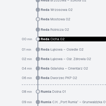
Reda
Brzozowa – Szkoła 02
Reda
Wrzosowa 02
Reda
Mostowa 02
Reda
Rolnicza 02
00
Reda
Cicha 02
min
01
Reda
Łąkowa – Osiedle 02
min
02
Reda
Łąkowa – Ośr. Zdrowia 02
min
04
Reda
Gdańska – Cmentarz 02
min
06
Reda
Dworzec PKP 02
min
08
Rumia
Dolna 01
min
09
Rumia
C.H. „Port Rumia” – Grunwaldzka 0
min