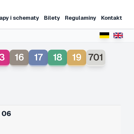
apy i schematy
Bilety
Regulaminy
Kontakt
3
16
17
18
19
701
 06