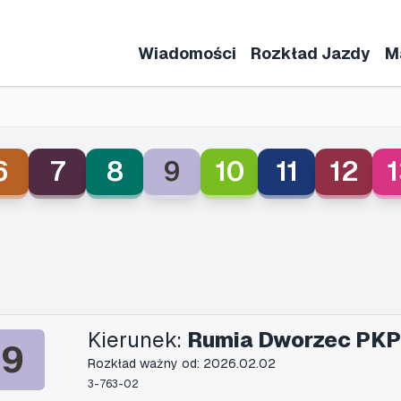
Wiadomości
Rozkład Jazdy
M
6
7
8
9
10
11
12
1
Kierunek:
Rumia Dworzec PKP
9
Rozkład ważny od: 2026.02.02
3-763-02