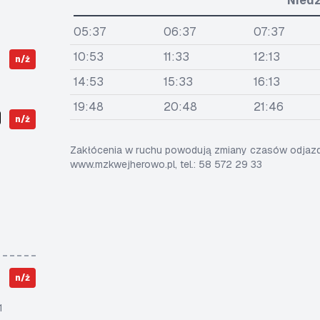
Niedz
05:37
06:37
07:37
10:53
11:33
12:13
n/ż
14:53
15:33
16:13
19:48
20:48
21:46
n/ż
Zakłócenia w ruchu powodują zmiany czasów odjazdó
www.mzkwejherowo.pl, tel.: 58 572 29 33
n/ż
1