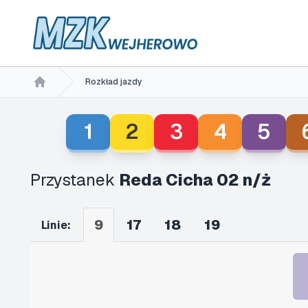
Rozkład jazdy
Home
1
2
3
4
5
Przystanek
Reda Cicha 02 n/ż
9
17
18
19
Linie: