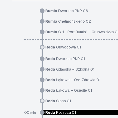
Rumia
Dworzec PKP 06
Rumia
Chełmońskiego 02
Rumia
C.H. „Port Rumia” – Grunwaldzka 0
Reda
Obwodowa 01
Reda
Dworzec PKP 01
Reda
Gdańska – Szkolna 01
Reda
Łąkowa – Ośr. Zdrowia 01
Reda
Łąkowa – Osiedle 01
Reda
Cicha 01
00
Reda
Rolnicza 01
min