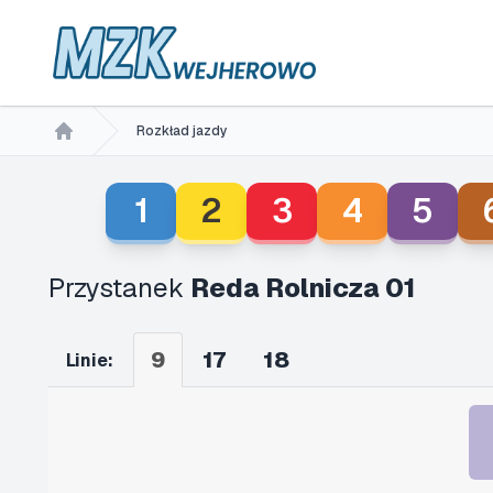
Rozkład jazdy
Home
1
2
3
4
5
Przystanek
Reda Rolnicza 01
9
17
18
Linie: