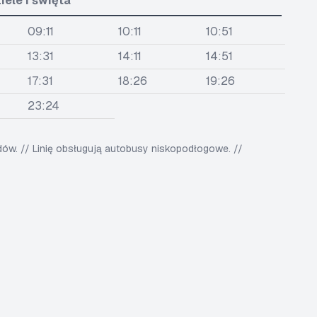
iele i święta
09:11
10:11
10:51
13:31
14:11
14:51
17:31
18:26
19:26
23:24
w. // Linię obsługują autobusy niskopodłogowe. //