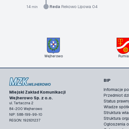
14
Reda
Rekowo Lipowa 04
min
Wejherowo
Rumia
BIP
Informacje 
Miejski Zakład Komunikacji
Przedmiot dzi
Wejherowo Sp. z o.o.
Status prawn
ul. Tartaczna 2
Władze spółk
84-200 Wejherowo
Struktura wła
NIP: 588-199-99-10
Struktura org
REGON: 192631237
Ogłoszenia o