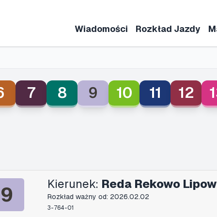
Wiadomości
Rozkład Jazdy
M
6
7
8
9
10
11
12
1
Kierunek:
Reda Rekowo Lipow
9
Rozkład ważny od: 2026.02.02
3-764-01