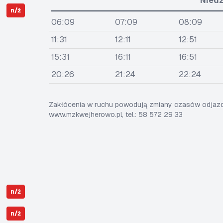
Niedz
n/ż
06:09
07:09
08:09
11:31
12:11
12:51
15:31
16:11
16:51
20:26
21:24
22:24
Zakłócenia w ruchu powodują zmiany czasów odjazdó
www.mzkwejherowo.pl, tel.: 58 572 29 33
n/ż
n/ż