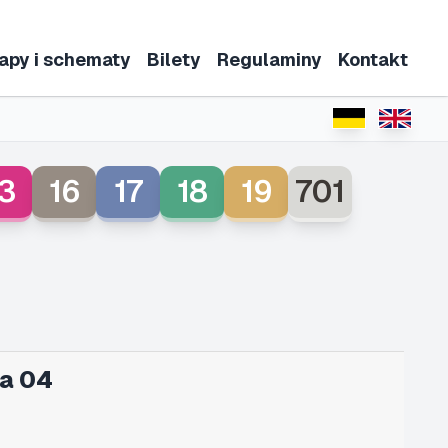
apy i schematy
Bilety
Regulaminy
Kontakt
3
16
17
18
19
701
a 04