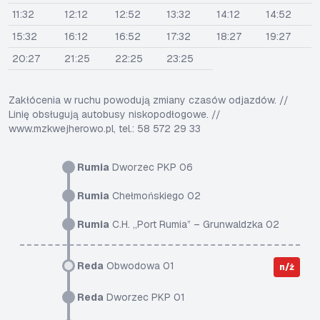
11:32
12:12
12:52
13:32
14:12
14:52
15:32
16:12
16:52
17:32
18:27
19:27
20:27
21:25
22:25
23:25
Zakłócenia w ruchu powodują zmiany czasów odjazdów. //
Linię obsługują autobusy niskopodłogowe. //
www.mzkwejherowo.pl, tel.: 58 572 29 33
Rumia
Dworzec PKP 06
Rumia
Chełmońskiego 02
Rumia
C.H. „Port Rumia” – Grunwaldzka 02
Reda
Obwodowa 01
n/ż
Reda
Dworzec PKP 01