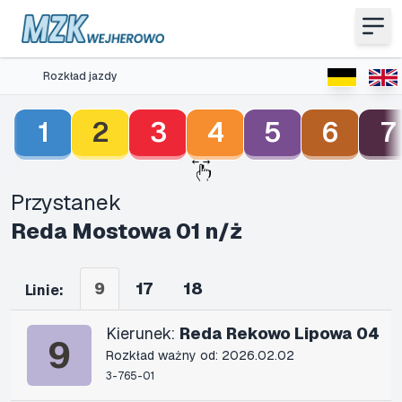
Rozkład jazdy
1
2
3
4
5
6
7
Przystanek
Reda Mostowa 01 n/ż
9
17
18
Linie:
Kierunek:
Reda Rekowo Lipowa 04
9
Rozkład ważny od: 2026.02.02
3-765-01