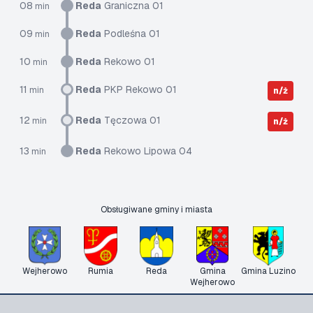
08
Reda
Graniczna 01
min
09
Reda
Podleśna 01
min
10
Reda
Rekowo 01
min
11
Reda
PKP Rekowo 01
min
n/ż
12
Reda
Tęczowa 01
min
n/ż
13
Reda
Rekowo Lipowa 04
min
Obsługiwane gminy i miasta
Wejherowo
Rumia
Reda
Gmina
Gmina Luzino
Wejherowo