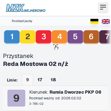
Rozkład jazdy
1
2
3
4
5
6
7
Przystanek
Reda Mostowa 02 n/ż
9
17
18
Linie:
Kierunek:
Rumia Dworzec PKP 06
9
Rozkład ważny od: 2026.02.02
3-765-02