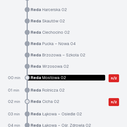
Reda
Harcerska 02
Reda
Skautów 02
Reda
Ciechocino 02
Reda
Pucka – Nowa 04
Reda
Brzozowa – Szkoła 02
Reda
Wrzosowa 02
00
Reda
Mostowa 02
min
n/ż
01
Reda
Rolnicza 02
min
02
Reda
Cicha 02
min
n/ż
03
Reda
Łąkowa – Osiedle 02
min
04
Reda
Łąkowa – Ośr. Zdrowia 02
min