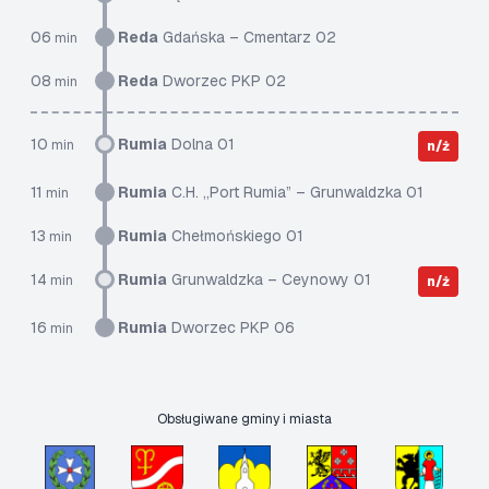
06
Reda
Gdańska – Cmentarz 02
min
08
Reda
Dworzec PKP 02
min
10
Rumia
Dolna 01
min
n/ż
11
Rumia
C.H. „Port Rumia” – Grunwaldzka 01
min
13
Rumia
Chełmońskiego 01
min
14
Rumia
Grunwaldzka – Ceynowy 01
min
n/ż
16
Rumia
Dworzec PKP 06
min
Obsługiwane gminy i miasta