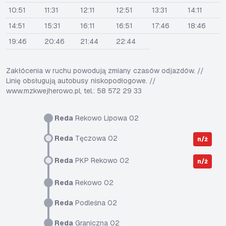
10:51
11:31
12:11
12:51
13:31
14:11
14:51
15:31
16:11
16:51
17:46
18:46
19:46
20:46
21:44
22:44
Zakłócenia w ruchu powodują zmiany czasów odjazdów. //
Linię obsługują autobusy niskopodłogowe. //
www.mzkwejherowo.pl, tel.: 58 572 29 33
Reda
Rekowo Lipowa 02
Reda
Tęczowa 02
n/ż
Reda
PKP Rekowo 02
n/ż
Reda
Rekowo 02
Reda
Podleśna 02
Reda
Graniczna 02