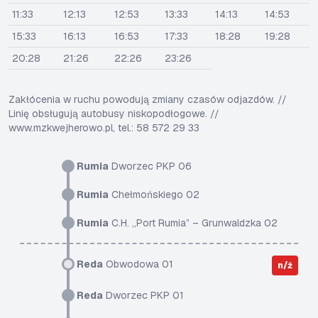
11:33
12:13
12:53
13:33
14:13
14:53
15:33
16:13
16:53
17:33
18:28
19:28
20:28
21:26
22:26
23:26
Zakłócenia w ruchu powodują zmiany czasów odjazdów. //
Linię obsługują autobusy niskopodłogowe. //
www.mzkwejherowo.pl, tel.: 58 572 29 33
Rumia
Dworzec PKP 06
Rumia
Chełmońskiego 02
Rumia
C.H. „Port Rumia” – Grunwaldzka 02
Reda
Obwodowa 01
n/ż
Reda
Dworzec PKP 01