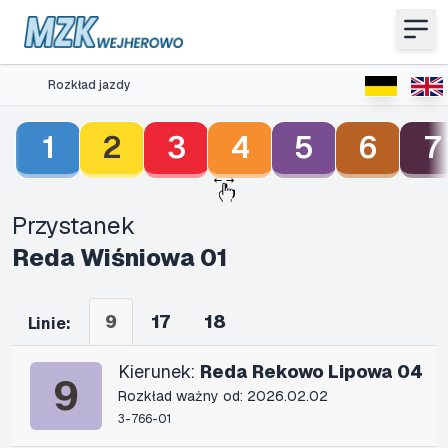
Rozkład jazdy
1
2
3
4
5
6
7
Przystanek
Reda Wiśniowa 01
9
17
18
Linie:
Kierunek:
Reda Rekowo Lipowa 04
9
Rozkład ważny od: 2026.02.02
3-766-01