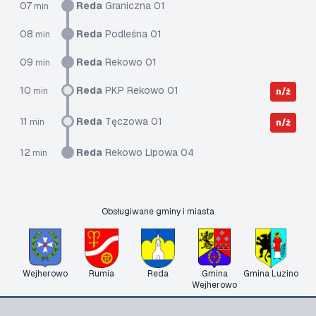
07
Reda
Graniczna 01
min
08
Reda
Podleśna 01
min
09
Reda
Rekowo 01
min
10
Reda
PKP Rekowo 01
min
n/ż
11
Reda
Tęczowa 01
min
n/ż
12
Reda
Rekowo Lipowa 04
min
Obsługiwane gminy i miasta
Wejherowo
Rumia
Reda
Gmina
Gmina Luzino
Wejherowo